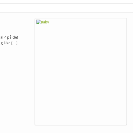
al 4 på det
og ikke […]