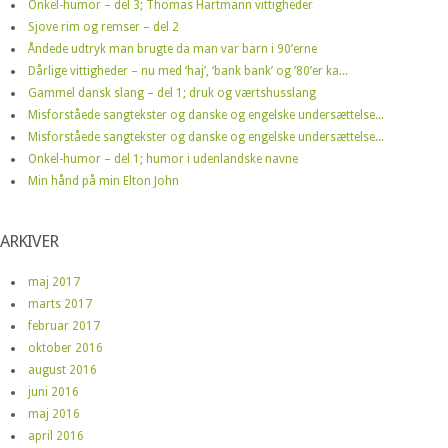
Onkel-humor – del 3; Thomas Hartmann vittigheder
Sjove rim og remser – del 2
Åndede udtryk man brugte da man var barn i 90’erne
Dårlige vittigheder – nu med ‘haj’, ‘bank bank’ og ’80’er ka...
Gammel dansk slang – del 1; druk og værtshusslang
Misforståede sangtekster og danske og engelske undersættelse...
Misforståede sangtekster og danske og engelske undersættelse...
Onkel-humor – del 1; humor i udenlandske navne
Min hånd på min Elton John
ARKIVER
maj 2017
marts 2017
februar 2017
oktober 2016
august 2016
juni 2016
maj 2016
april 2016