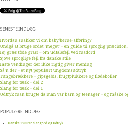
SENESTE INDLÆG
Hvordan snakker vi om baby/børne-afføring?
Undgå at bruge ordet ’meget’ – en guide til sproglig præcision,
Føj græs (foie gras) – om udtalefejl ved madord
Sjove sproglige fejl fra danske stile
Faste vendinger der ikke rigtig giver mening
Så’n der – et nyt populært ungdomsudtryk
Tungebrækkere – gipsgebis, frugtplukkere og flødeboller
Slang for tæsk – del 2
Slang for tæsk – del 1
Udtryk man brugte da man var barn og teenager – og måske ogs
POPULÆRE INDLÆG
Danske 1980’er slangord og udtryk