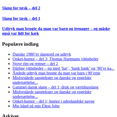
Slang for tæsk – del 2
Slang for tæsk – del 1
Udtryk man brugte da man var barn og teenager – og måske
også var lidt for kæk
Populære indlæg
Danske 1980’er slangord og udtryk
Onkel-humor – del 3; Thomas Hartmann vittigheder
Sjove rim og remser – del 2
Dårlige vittigheder – nu med ‘haj’, ‘bank bank’ og ’80’er ka...
Åndede udtryk man brugte da man var barn i 90’erne
Misforståede sangtekster og danske og engelske
undersættelse...
Gammel dansk slang – del 1; druk og værtshusslang
Misforståede sangtekster og danske og engelske
undersættelse...
Onkel-humor – del 1; humor i udenlandske navne
Min hånd på min Elton John
Arkiver