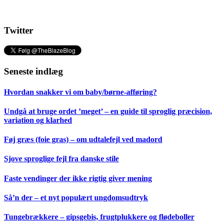
Twitter
Seneste indlæg
Hvordan snakker vi om baby/børne-afføring?
Undgå at bruge ordet ’meget’ – en guide til sproglig præcision,
variation og klarhed
Føj græs (foie gras) – om udtalefejl ved madord
Sjove sproglige fejl fra danske stile
Faste vendinger der ikke rigtig giver mening
Så’n der – et nyt populært ungdomsudtryk
Tungebrækkere – gipsgebis, frugtplukkere og flødeboller