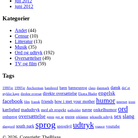
juli 2012
juni 2012
Kategorier
Andet
(44)
Censur
(10)
Litteratur
(13)
Musik
(35)
Ord og udtryk
(192)
Oversættelser
(49)
TV og film
(59)
Tags
dansk
børn
børnesprog
1980'er
1990'er
Anchorman
bandeord
claus
danmark
det' et
engelsk
direkte oversættelse
stykke kage
direkte oversat
Ekstra Bladet
humor
facebook
friends
how i met your mother
film
fransk
internet
ironi
ord
onkelhumor
kærlighed
madudtryk
navne
med alt respekt
natholdet
sex
slang
oversættelse
ordsprog
quora
penis
per se
reklamer
seksuelle udtryk
sprog
udtryk
south park
sprogfejl
youtube
slangord
vsauce
© 2026. Copyright: TheBlaze.