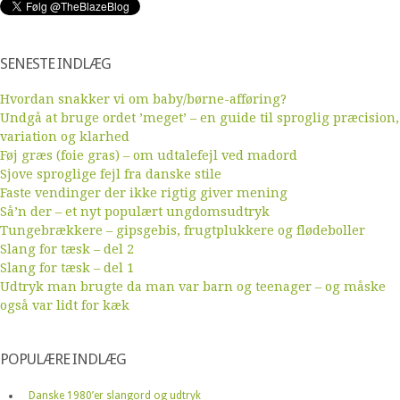
SENESTE INDLÆG
Hvordan snakker vi om baby/børne-afføring?
Undgå at bruge ordet ’meget’ – en guide til sproglig præcision,
variation og klarhed
Føj græs (foie gras) – om udtalefejl ved madord
Sjove sproglige fejl fra danske stile
Faste vendinger der ikke rigtig giver mening
Så’n der – et nyt populært ungdomsudtryk
Tungebrækkere – gipsgebis, frugtplukkere og flødeboller
Slang for tæsk – del 2
Slang for tæsk – del 1
Udtryk man brugte da man var barn og teenager – og måske
også var lidt for kæk
POPULÆRE INDLÆG
Danske 1980’er slangord og udtryk