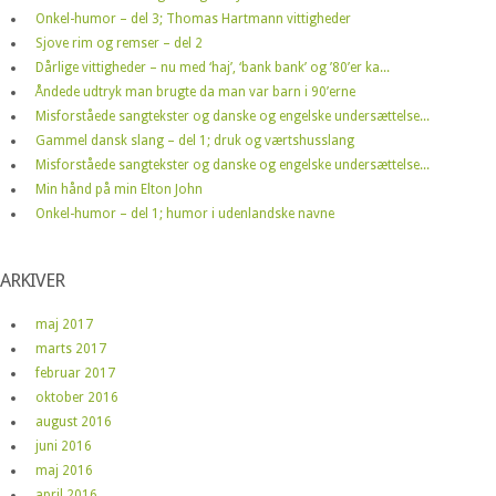
Onkel-humor – del 3; Thomas Hartmann vittigheder
Sjove rim og remser – del 2
Dårlige vittigheder – nu med ‘haj’, ‘bank bank’ og ’80’er ka...
Åndede udtryk man brugte da man var barn i 90’erne
Misforståede sangtekster og danske og engelske undersættelse...
Gammel dansk slang – del 1; druk og værtshusslang
Misforståede sangtekster og danske og engelske undersættelse...
Min hånd på min Elton John
Onkel-humor – del 1; humor i udenlandske navne
ARKIVER
maj 2017
marts 2017
februar 2017
oktober 2016
august 2016
juni 2016
maj 2016
april 2016