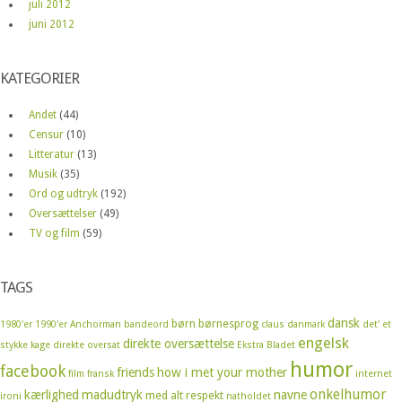
juli 2012
juni 2012
KATEGORIER
Andet
(44)
Censur
(10)
Litteratur
(13)
Musik
(35)
Ord og udtryk
(192)
Oversættelser
(49)
TV og film
(59)
TAGS
dansk
børn
børnesprog
1980'er
1990'er
Anchorman
bandeord
claus
danmark
det' et
engelsk
direkte oversættelse
stykke kage
direkte oversat
Ekstra Bladet
humor
facebook
friends
how i met your mother
film
fransk
internet
onkelhumor
kærlighed
madudtryk
navne
med alt respekt
ironi
natholdet