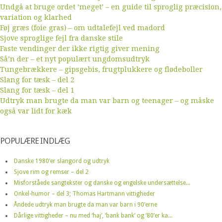
Undgå at bruge ordet ’meget’ – en guide til sproglig præcision,
variation og klarhed
Føj græs (foie gras) – om udtalefejl ved madord
Sjove sproglige fejl fra danske stile
Faste vendinger der ikke rigtig giver mening
Så’n der – et nyt populært ungdomsudtryk
Tungebrækkere – gipsgebis, frugtplukkere og flødeboller
Slang for tæsk – del 2
Slang for tæsk – del 1
Udtryk man brugte da man var barn og teenager – og måske
også var lidt for kæk
POPULÆRE INDLÆG
Danske 1980’er slangord og udtryk
Sjove rim og remser – del 2
Misforståede sangtekster og danske og engelske undersættelse...
Onkel-humor – del 3; Thomas Hartmann vittigheder
Åndede udtryk man brugte da man var barn i 90’erne
Dårlige vittigheder – nu med ‘haj’, ‘bank bank’ og ’80’er ka...