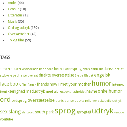
Andet
(44)
Censur
(10)
Litteratur
(13)
Musik
(35)
Ord og udtryk
(192)
Oversættelser
(49)
TV og film
(59)
TAGS
dansk
børn
børnesprog
1980'er
1990'er
Anchorman
bandeord
claus
danmark
det' et
engelsk
direkte oversættelse
stykke kage
direkte oversat
Ekstra Bladet
humor
facebook
friends
how i met your mother
film
fransk
internet
onkelhumor
kærlighed
madudtryk
navne
med alt respekt
ironi
natholdet
ord
oversættelse
ordsprog
quora
penis
per se
reklamer
seksuelle udtryk
sprog
udtryk
sex
slang
south park
sprogfejl
slangord
vsauce
youtube