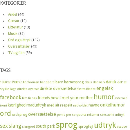
KATEGORIER
Andet
(44)
Censur
(10)
Litteratur
(13)
Musik
(35)
Ord og udtryk
(192)
Oversættelser
(49)
TV og film
(59)
TAGS
dansk
børn
børnesprog
1980'er
1990'er
Anchorman
bandeord
claus
danmark
det' et
engelsk
direkte oversættelse
stykke kage
direkte oversat
Ekstra Bladet
humor
facebook
friends
how i met your mother
film
fransk
internet
onkelhumor
kærlighed
madudtryk
navne
med alt respekt
ironi
natholdet
ord
oversættelse
ordsprog
quora
penis
per se
reklamer
seksuelle udtryk
sprog
udtryk
sex
slang
south park
sprogfejl
slangord
vsauce