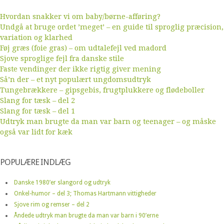
Hvordan snakker vi om baby/børne-afføring?
Undgå at bruge ordet ’meget’ – en guide til sproglig præcision,
variation og klarhed
Føj græs (foie gras) – om udtalefejl ved madord
Sjove sproglige fejl fra danske stile
Faste vendinger der ikke rigtig giver mening
Så’n der – et nyt populært ungdomsudtryk
Tungebrækkere – gipsgebis, frugtplukkere og flødeboller
Slang for tæsk – del 2
Slang for tæsk – del 1
Udtryk man brugte da man var barn og teenager – og måske
også var lidt for kæk
POPULÆRE INDLÆG
Danske 1980’er slangord og udtryk
Onkel-humor – del 3; Thomas Hartmann vittigheder
Sjove rim og remser – del 2
Åndede udtryk man brugte da man var barn i 90’erne