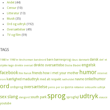
Andet
(44)
Censur
(10)
Litteratur
(13)
Musik
(35)
Ord og udtryk
(192)
Oversættelser
(49)
TV og film
(59)
TAGS
dansk
børn
børnesprog
1980'er
1990'er
Anchorman
bandeord
claus
danmark
det' et
engelsk
direkte oversættelse
stykke kage
direkte oversat
Ekstra Bladet
humor
facebook
friends
how i met your mother
film
fransk
internet
onkelhumor
kærlighed
madudtryk
navne
med alt respekt
ironi
natholdet
ord
oversættelse
ordsprog
quora
penis
per se
reklamer
seksuelle udtryk
sprog
udtryk
sex
slang
south park
sprogfejl
slangord
vsauce
youtube