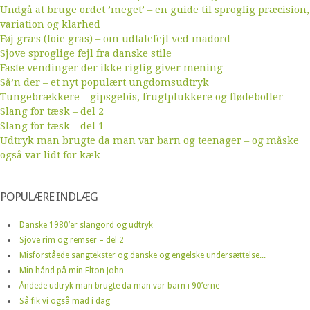
Undgå at bruge ordet ’meget’ – en guide til sproglig præcision,
variation og klarhed
Føj græs (foie gras) – om udtalefejl ved madord
Sjove sproglige fejl fra danske stile
Faste vendinger der ikke rigtig giver mening
Så’n der – et nyt populært ungdomsudtryk
Tungebrækkere – gipsgebis, frugtplukkere og flødeboller
Slang for tæsk – del 2
Slang for tæsk – del 1
Udtryk man brugte da man var barn og teenager – og måske
også var lidt for kæk
POPULÆRE INDLÆG
Danske 1980’er slangord og udtryk
Sjove rim og remser – del 2
Misforståede sangtekster og danske og engelske undersættelse...
Min hånd på min Elton John
Åndede udtryk man brugte da man var barn i 90’erne
Så fik vi også mad i dag