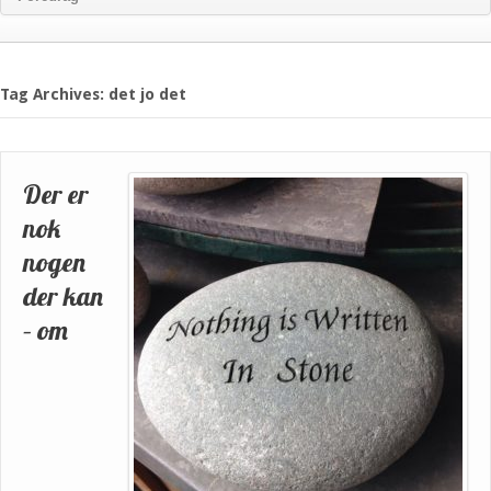
Tag Archives: det jo det
Der er
nok
nogen
der kan
– om