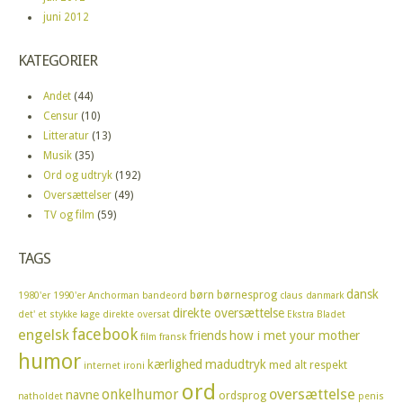
juni 2012
KATEGORIER
Andet
(44)
Censur
(10)
Litteratur
(13)
Musik
(35)
Ord og udtryk
(192)
Oversættelser
(49)
TV og film
(59)
TAGS
dansk
børn
børnesprog
1980'er
1990'er
Anchorman
bandeord
claus
danmark
direkte oversættelse
det' et stykke kage
direkte oversat
Ekstra Bladet
facebook
engelsk
friends
how i met your mother
film
fransk
humor
kærlighed
madudtryk
med alt respekt
internet
ironi
ord
oversættelse
onkelhumor
navne
ordsprog
natholdet
penis