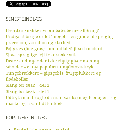
SENESTE INDLÆG
Hvordan snakker vi om baby/børne-afføring?
Undgå at bruge ordet ’meget’ – en guide til sproglig
præcision, variation og klarhed
Føj græs (foie gras) – om udtalefejl ved madord
Sjove sproglige fejl fra danske stile
Faste vendinger der ikke rigtig giver mening
Så’n der – et nyt populært ungdomsudtryk
Tungebrækkere – gipsgebis, frugtplukkere og
flødeboller
Slang for tæsk – del 2
Slang for tæsk – del 1
Udtryk man brugte da man var barn og teenager – og
måske også var lidt for kæk
POPULÆRE INDLÆG
Danske 1980’er slangord og udtryk