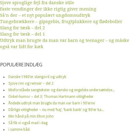
Sjove sproglige fejl fra danske stile
Faste vendinger der ikke rigtig giver mening
Så’n der – et nyt populært ungdomsudtryk
Tungebrækkere – gipsgebis, frugtplukkere og flødeboller
Slang for tæsk – del 2
Slang for tæsk – del 1
Udtryk man brugte da man var barn og teenager – og måske
også var lidt for kæk
POPULÆRE INDLÆG
Danske 1980’er slangord og udtryk
Sjove rim og remser – del 2
Misforståede sangtekster og danske og engelske undersættelse...
Onkel-humor – del 3; Thomas Hartmann vittigheder
Åndede udtryk man brugte da man var barn i 90’erne
Dårlige vittigheder – nu med ‘haj’, ‘bank bank’ og ’80’er ka...
Min hånd på min Elton John
Så fik vi også mad i dag
i samme båd