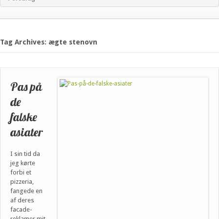
Tag Archives: ægte stenovn
Pas på
de
falske
asiater
I sin tid da
jeg kørte
forbi et
pizzeria,
fangede en
af deres
facade-
reklamer mit