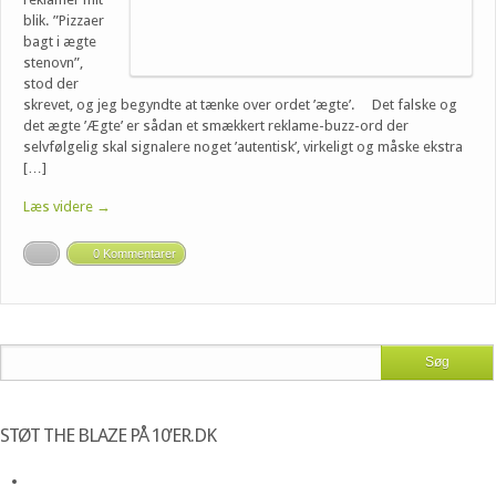
blik. ”Pizzaer
bagt i ægte
stenovn”,
stod der
skrevet, og jeg begyndte at tænke over ordet ’ægte’. Det falske og
det ægte ’Ægte’ er sådan et smækkert reklame-buzz-ord der
selvfølgelig skal signalere noget ’autentisk’, virkeligt og måske ekstra
[…]
Læs videre →
0 Kommentarer
STØT THE BLAZE PÅ 10’ER.DK