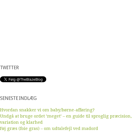
TWITTER
SENESTE INDLÆG
Hvordan snakker vi om baby/børne-afføring?
Undgå at bruge ordet ’meget’ – en guide til sproglig præcision,
variation og klarhed
Føj græs (foie gras) – om udtalefejl ved madord