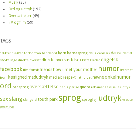
Musik
(35)
Ord og udtryk
(192)
Oversættelser
(49)
TV og film
(59)
TAGS
dansk
børn
børnesprog
1980'er
1990'er
Anchorman
bandeord
claus
danmark
det' et
engelsk
direkte oversættelse
stykke kage
direkte oversat
Ekstra Bladet
humor
facebook
friends
how i met your mother
film
fransk
internet
onkelhumor
kærlighed
madudtryk
navne
med alt respekt
ironi
natholdet
ord
oversættelse
ordsprog
quora
penis
per se
reklamer
seksuelle udtryk
sprog
udtryk
sex
slang
south park
sprogfejl
slangord
vsauce
youtube