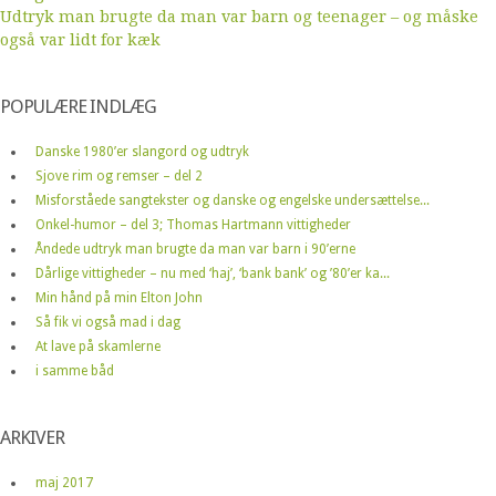
Udtryk man brugte da man var barn og teenager – og måske
også var lidt for kæk
POPULÆRE INDLÆG
Danske 1980’er slangord og udtryk
Sjove rim og remser – del 2
Misforståede sangtekster og danske og engelske undersættelse...
Onkel-humor – del 3; Thomas Hartmann vittigheder
Åndede udtryk man brugte da man var barn i 90’erne
Dårlige vittigheder – nu med ‘haj’, ‘bank bank’ og ’80’er ka...
Min hånd på min Elton John
Så fik vi også mad i dag
At lave på skamlerne
i samme båd
ARKIVER
maj 2017