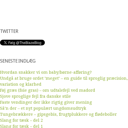
TWITTER
SENESTE INDLÆG
Hvordan snakker vi om baby/børne-afføring?
Undgå at bruge ordet ’meget’ – en guide til sproglig præcision,
variation og klarhed
Føj græs (foie gras) – om udtalefejl ved madord
Sjove sproglige fejl fra danske stile
Faste vendinger der ikke rigtig giver mening
Så’n der – et nyt populært ungdomsudtryk
Tungebrækkere – gipsgebis, frugtplukkere og flødeboller
Slang for tæsk – del 2
Slang for tæsk – del 1