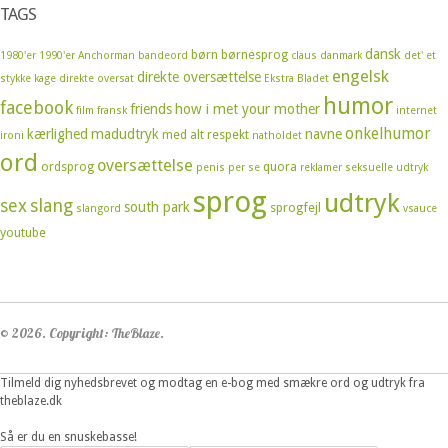
TAGS
dansk
børn
børnesprog
1980'er
1990'er
Anchorman
bandeord
claus
danmark
det' et
engelsk
direkte oversættelse
stykke kage
direkte oversat
Ekstra Bladet
humor
facebook
friends
how i met your mother
film
fransk
internet
onkelhumor
kærlighed
madudtryk
navne
med alt respekt
ironi
natholdet
ord
oversættelse
ordsprog
quora
penis
per se
reklamer
seksuelle udtryk
sprog
udtryk
sex
slang
south park
sprogfejl
slangord
vsauce
youtube
© 2026. Copyright: TheBlaze.
Tilmeld dig nyhedsbrevet og modtag en e-bog med smækre ord og udtryk fra
theblaze.dk
Så er du en snuskebasse!