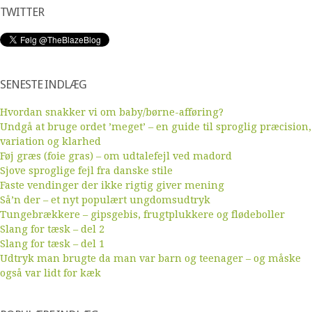
TWITTER
SENESTE INDLÆG
Hvordan snakker vi om baby/børne-afføring?
Undgå at bruge ordet ’meget’ – en guide til sproglig præcision,
variation og klarhed
Føj græs (foie gras) – om udtalefejl ved madord
Sjove sproglige fejl fra danske stile
Faste vendinger der ikke rigtig giver mening
Så’n der – et nyt populært ungdomsudtryk
Tungebrækkere – gipsgebis, frugtplukkere og flødeboller
Slang for tæsk – del 2
Slang for tæsk – del 1
Udtryk man brugte da man var barn og teenager – og måske
også var lidt for kæk