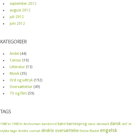
september 2012
august 2012
juli 2012
juni 2012
KATEGORIER
Andet
(44)
Censur
(10)
Litteratur
(13)
Musik
(35)
Ord og udtryk
(192)
Oversættelser
(49)
TV og film
(59)
TAGS
dansk
børn
børnesprog
1980'er
1990'er
Anchorman
bandeord
claus
danmark
det' et
engelsk
direkte oversættelse
stykke kage
direkte oversat
Ekstra Bladet