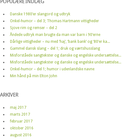
POPULÆRE INDLÆG
Danske 1980’er slangord og udtryk
Onkel-humor – del 3; Thomas Hartmann vittigheder
Sjove rim og remser – del 2
Åndede udtryk man brugte da man var barn i 90’erne
Dårlige vittigheder – nu med ‘haj’, ‘bank bank’ og ’80’er ka...
Gammel dansk slang – del 1; druk og værtshusslang
Misforståede sangtekster og danske og engelske undersættelse...
Misforståede sangtekster og danske og engelske undersættelse...
Onkel-humor – del 1; humor i udenlandske navne
Min hånd på min Elton John
ARKIVER
maj 2017
marts 2017
februar 2017
oktober 2016
august 2016