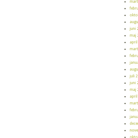
mart
febr
okto
augu
juni
maj 
apri
mart
febr
janu
augu
juli 
juni
maj 
apri
mart
febr
janu
dece
nove
okto