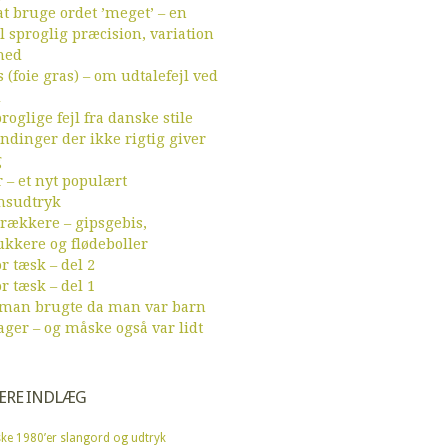
t bruge ordet ’meget’ – en
l sproglig præcision, variation
hed
 (foie gras) – om udtalefejl ved
d
roglige fejl fra danske stile
endinger der ikke rigtig giver
g
r – et nyt populært
sudtryk
ækkere – gipsgebis,
ukkere og flødeboller
r tæsk – del 2
r tæsk – del 1
 man brugte da man var barn
ager – og måske også var lidt
ÆRE INDLÆG
ke 1980’er slangord og udtryk