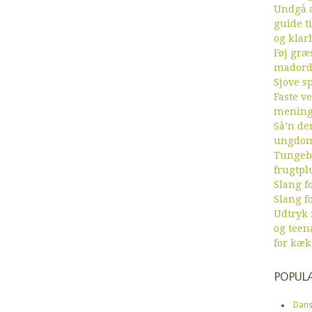
Undgå a
guide ti
og klar
Føj græs
mador
Sjove sp
Faste v
menin
Så’n de
ungdom
Tungebr
frugtpl
Slang fo
Slang fo
Udtryk
og teen
for kæk
POPUL
Dans