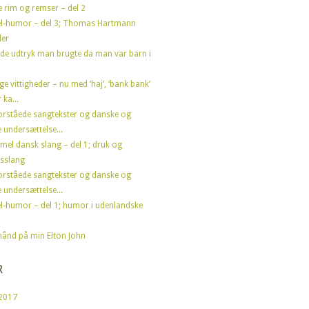
e rim og remser – del 2
l-humor – del 3; Thomas Hartmann
der
de udtryk man brugte da man var barn i
ge vittigheder – nu med ‘haj’, ‘bank bank’
 ka...
orståede sangtekster og danske og
 undersættelse...
el dansk slang – del 1; druk og
sslang
orståede sangtekster og danske og
 undersættelse...
l-humor – del 1; humor i udenlandske
ånd på min Elton John
R
2017