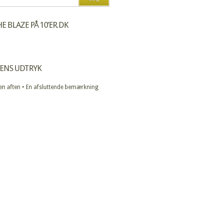
E BLAZE PÅ 10’ER.DK
ENS UDTRYK
 en aften • En afsluttende bemærkning