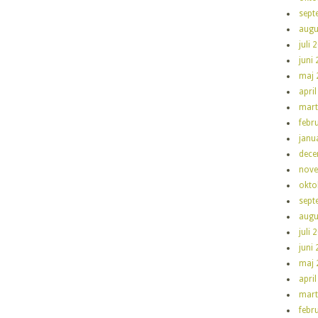
sept
augu
juli 
juni
maj 
apri
mart
febr
janu
dece
nove
okto
sept
augu
juli 
juni
maj 
apri
mart
febr