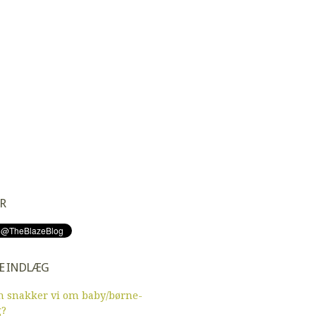
R
E INDLÆG
 snakker vi om baby/børne-
g?