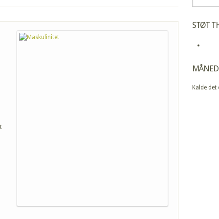
STØT TH
MÅNED
Kalde det
t