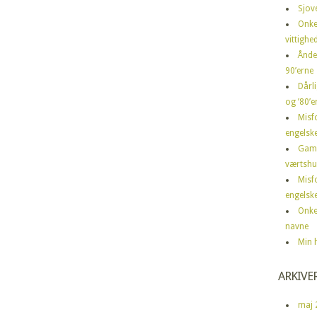
Sjov
Onke
vittighe
Ånde
90’erne
Dårli
og ’80’er
Misf
engelske
Gamm
værtshu
Misf
engelske
Onke
navne
Min h
ARKIVE
maj 