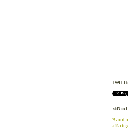
TWITTE
SENEST
Hvordan
afførin