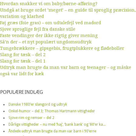
Hvordan snakker vi om baby/børne-afføring?
Undgå at bruge ordet ’meget’ – en guide til sproglig præcision,
variation og klarhed
Føj græs (foie gras) – om udtalefejl ved madord
Sjove sproglige fejl fra danske stile
Faste vendinger der ikke rigtig giver mening
Så’n der – et nyt populært ungdomsudtryk
Tungebrækkere – gipsgebis, frugtplukkere og flødeboller
Slang for tæsk – del 2
Slang for tæsk – del 1
Udtryk man brugte da man var barn og teenager – og måske
også var lidt for kæk
POPULÆRE INDLÆG
Danske 1980’er slangord og udtryk
Onkel-humor – del 3; Thomas Hartmann vittigheder
Sjove rim og remser – del 2
Dårlige vittigheder – nu med ‘haj’, ‘bank bank’ og ’80’er ka...
Åndede udtryk man brugte da man var barn i 90’erne