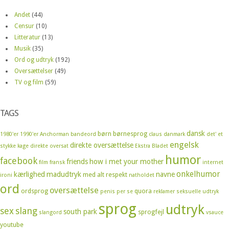
Andet
(44)
Censur
(10)
Litteratur
(13)
Musik
(35)
Ord og udtryk
(192)
Oversættelser
(49)
TV og film
(59)
TAGS
dansk
børn
børnesprog
1980'er
1990'er
Anchorman
bandeord
claus
danmark
det' et
engelsk
direkte oversættelse
stykke kage
direkte oversat
Ekstra Bladet
humor
facebook
friends
how i met your mother
film
fransk
internet
onkelhumor
kærlighed
madudtryk
navne
med alt respekt
ironi
natholdet
ord
oversættelse
ordsprog
quora
penis
per se
reklamer
seksuelle udtryk
sprog
udtryk
sex
slang
south park
sprogfejl
slangord
vsauce
youtube