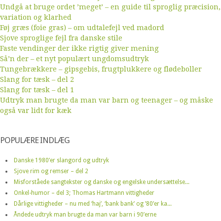
Undgå at bruge ordet ’meget’ – en guide til sproglig præcision,
variation og klarhed
Føj græs (foie gras) – om udtalefejl ved madord
Sjove sproglige fejl fra danske stile
Faste vendinger der ikke rigtig giver mening
Så’n der – et nyt populært ungdomsudtryk
Tungebrækkere – gipsgebis, frugtplukkere og flødeboller
Slang for tæsk – del 2
Slang for tæsk – del 1
Udtryk man brugte da man var barn og teenager – og måske
også var lidt for kæk
POPULÆRE INDLÆG
Danske 1980’er slangord og udtryk
Sjove rim og remser – del 2
Misforståede sangtekster og danske og engelske undersættelse...
Onkel-humor – del 3; Thomas Hartmann vittigheder
Dårlige vittigheder – nu med ‘haj’, ‘bank bank’ og ’80’er ka...
Åndede udtryk man brugte da man var barn i 90’erne