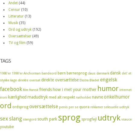
Andet
(44)
Censur
(10)
Litteratur
(13)
Musik
(35)
Ord og udtryk
(192)
Oversættelser
(49)
TV og film
(59)
TAGS
dansk
børn
børnesprog
1980'er
1990'er
Anchorman
bandeord
claus
danmark
det' et
engelsk
direkte oversættelse
stykke kage
direkte oversat
Ekstra Bladet
humor
facebook
friends
how i met your mother
film
fransk
internet
onkelhumor
kærlighed
madudtryk
navne
med alt respekt
ironi
natholdet
ord
oversættelse
ordsprog
quora
penis
per se
reklamer
seksuelle udtryk
sprog
udtryk
sex
slang
south park
sprogfejl
slangord
vsauce
youtube