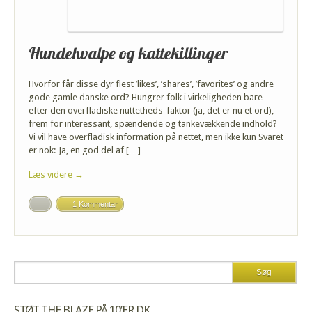
Hundehvalpe og kattekillinger
Hvorfor får disse dyr flest ’likes’, ’shares’, ’favorites’ og andre
gode gamle danske ord? Hungrer folk i virkeligheden bare
efter den overfladiske nuttetheds-faktor (ja, det er nu et ord),
frem for interessant, spændende og tankevækkende indhold?
Vi vil have overfladisk information på nettet, men ikke kun Svaret
er nok: Ja, en god del af […]
Læs videre →
1 Kommentar
STØT THE BLAZE PÅ 10’ER.DK