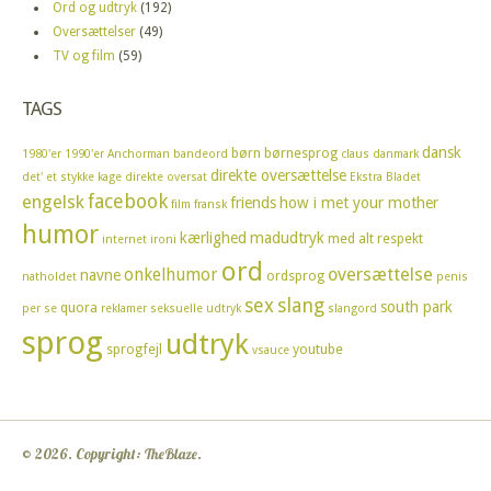
Ord og udtryk
(192)
Oversættelser
(49)
TV og film
(59)
TAGS
dansk
børn
børnesprog
1980'er
1990'er
Anchorman
bandeord
claus
danmark
direkte oversættelse
det' et stykke kage
direkte oversat
Ekstra Bladet
facebook
engelsk
friends
how i met your mother
film
fransk
humor
kærlighed
madudtryk
med alt respekt
internet
ironi
ord
oversættelse
onkelhumor
navne
ordsprog
natholdet
penis
sex
slang
south park
quora
per se
reklamer
seksuelle udtryk
slangord
sprog
udtryk
sprogfejl
youtube
vsauce
© 2026. Copyright: TheBlaze.