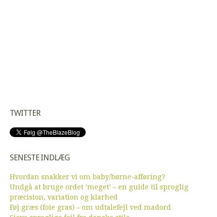
TWITTER
SENESTE INDLÆG
Hvordan snakker vi om baby/børne-afføring?
Undgå at bruge ordet ’meget’ – en guide til sproglig
præcision, variation og klarhed
Føj græs (foie gras) – om udtalefejl ved madord