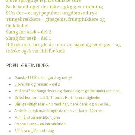
Sjove sproglige fejl fra danske stile
Faste vendinger der ikke rigtig giver mening
Så’n der – et nyt populært ungdomsudtryk
Tungebrækkere – gipsgebis, frugtplukkere og
flødeboller
Slang for tæsk – del 2
Slang for tæsk – del 1
Udtryk man brugte da man var barn og teenager – og
måske også var lidt for kæk
POPULÆRE INDLÆG
Danske 1980’er slangord og udtryk
Sjove rim og remser – del 2
Misforståede sangtekster og danske og engelske undersættelse...
Onkel-humor – del 3; Thomas Hartmann vittigheder
Dårlige vittigheder – nu med ‘haj’, ‘bank bank’ og ’80’er ka...
Åndede udtryk man brugte da man var barn i 90’erne
Min hånd på min Elton John
Steppeulvene – en introduktion
Så fik vi også mad i dag