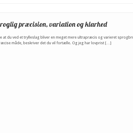
proglig præcision, variation og klarhed
kke at du ved et trylleslag bliver en meget mere ultrapræcis og varieret sprogb
cise måde, beskriver det du vil fortælle. Og jeg har lovprist […]