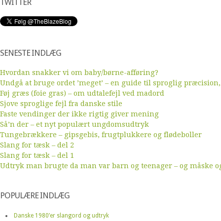
TWITTER
SENESTE INDLÆG
Hvordan snakker vi om baby/børne-afføring?
Undgå at bruge ordet ’meget’ – en guide til sproglig præcision,
Føj græs (foie gras) – om udtalefejl ved madord
Sjove sproglige fejl fra danske stile
Faste vendinger der ikke rigtig giver mening
Så’n der – et nyt populært ungdomsudtryk
Tungebrækkere – gipsgebis, frugtplukkere og flødeboller
Slang for tæsk – del 2
Slang for tæsk – del 1
Udtryk man brugte da man var barn og teenager – og måske ogs
POPULÆRE INDLÆG
Danske 1980’er slangord og udtryk