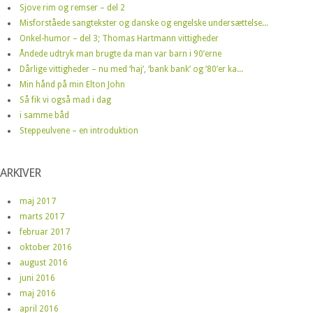
Sjove rim og remser – del 2
Misforståede sangtekster og danske og engelske undersættelse...
Onkel-humor – del 3; Thomas Hartmann vittigheder
Åndede udtryk man brugte da man var barn i 90’erne
Dårlige vittigheder – nu med ‘haj’, ‘bank bank’ og ’80’er ka...
Min hånd på min Elton John
Så fik vi også mad i dag
i samme båd
Steppeulvene – en introduktion
ARKIVER
maj 2017
marts 2017
februar 2017
oktober 2016
august 2016
juni 2016
maj 2016
april 2016