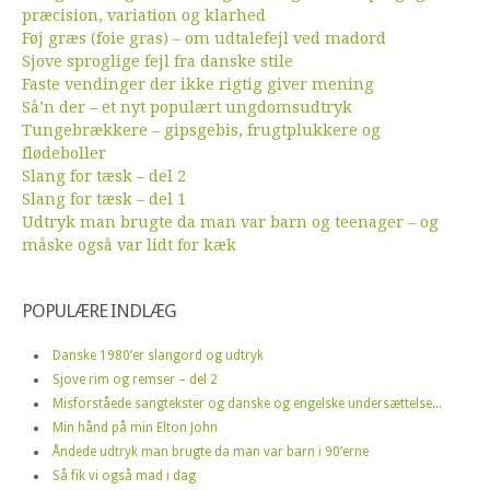
præcision, variation og klarhed
Føj græs (foie gras) – om udtalefejl ved madord
Sjove sproglige fejl fra danske stile
Faste vendinger der ikke rigtig giver mening
Så’n der – et nyt populært ungdomsudtryk
Tungebrækkere – gipsgebis, frugtplukkere og
flødeboller
Slang for tæsk – del 2
Slang for tæsk – del 1
Udtryk man brugte da man var barn og teenager – og
måske også var lidt for kæk
POPULÆRE INDLÆG
Danske 1980’er slangord og udtryk
Sjove rim og remser – del 2
Misforståede sangtekster og danske og engelske undersættelse...
Min hånd på min Elton John
Åndede udtryk man brugte da man var barn i 90’erne
Så fik vi også mad i dag