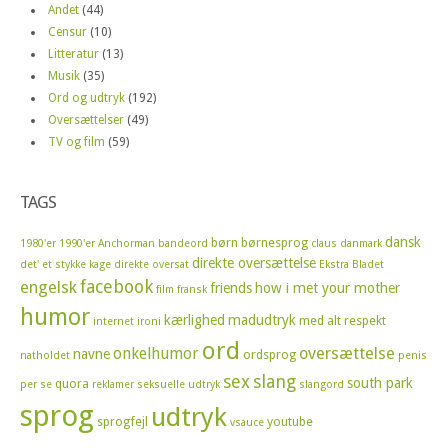
Andet
(44)
Censur
(10)
Litteratur
(13)
Musik
(35)
Ord og udtryk
(192)
Oversættelser
(49)
TV og film
(59)
TAGS
dansk
børn
børnesprog
1980'er
1990'er
Anchorman
bandeord
claus
danmark
direkte oversættelse
det' et stykke kage
direkte oversat
Ekstra Bladet
facebook
engelsk
friends
how i met your mother
film
fransk
humor
kærlighed
madudtryk
med alt respekt
internet
ironi
ord
oversættelse
onkelhumor
navne
ordsprog
natholdet
penis
sex
slang
south park
quora
per se
reklamer
seksuelle udtryk
slangord
sprog
udtryk
sprogfejl
youtube
vsauce