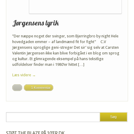
Jørgensens lyrik
”Der næppe noget der svinger, som Bjerringbro by night Hele
hovedgaden emmer – af landmænd fit for fight” C.V
Jørgensens sproglige geni-streger Det sir’ sig selv at Carsten
Valentin Jørgensen ikke kan blive forbigået i en blog om sprog
og kultur. Et glimragende eksempel på hans tekstlige
udfoldelser finder man i 1980’er hittet […]
Læs videre →
1 Kommentar
STØT THE BLAZE PÅ 10’ER.DK