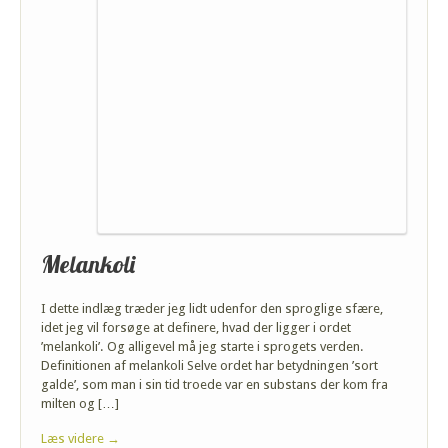
Melankoli
I dette indlæg træder jeg lidt udenfor den sproglige sfære,
idet jeg vil forsøge at definere, hvad der ligger i ordet
’melankoli’. Og alligevel må jeg starte i sprogets verden.
Definitionen af melankoli Selve ordet har betydningen ’sort
galde’, som man i sin tid troede var en substans der kom fra
milten og […]
Læs videre →