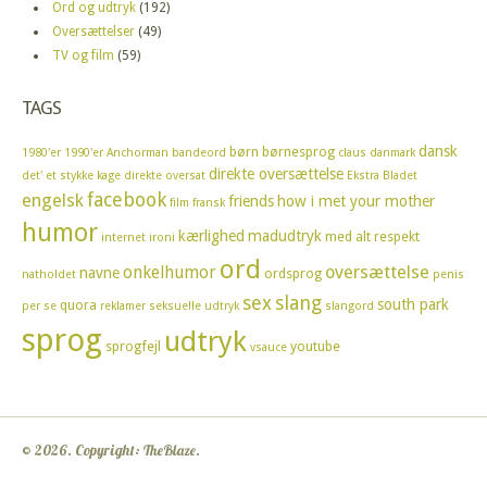
Ord og udtryk
(192)
Oversættelser
(49)
TV og film
(59)
TAGS
dansk
børn
børnesprog
1980'er
1990'er
Anchorman
bandeord
claus
danmark
direkte oversættelse
det' et stykke kage
direkte oversat
Ekstra Bladet
facebook
engelsk
friends
how i met your mother
film
fransk
humor
kærlighed
madudtryk
med alt respekt
internet
ironi
ord
oversættelse
onkelhumor
navne
ordsprog
natholdet
penis
sex
slang
south park
quora
per se
reklamer
seksuelle udtryk
slangord
sprog
udtryk
sprogfejl
youtube
vsauce
© 2026. Copyright: TheBlaze.