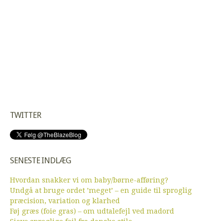
TWITTER
SENESTE INDLÆG
Hvordan snakker vi om baby/børne-afføring?
Undgå at bruge ordet ’meget’ – en guide til sproglig
præcision, variation og klarhed
Føj græs (foie gras) – om udtalefejl ved madord