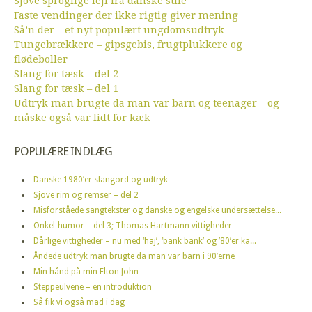
Sjove sproglige fejl fra danske stile
Faste vendinger der ikke rigtig giver mening
Så’n der – et nyt populært ungdomsudtryk
Tungebrækkere – gipsgebis, frugtplukkere og
flødeboller
Slang for tæsk – del 2
Slang for tæsk – del 1
Udtryk man brugte da man var barn og teenager – og
måske også var lidt for kæk
POPULÆRE INDLÆG
Danske 1980’er slangord og udtryk
Sjove rim og remser – del 2
Misforståede sangtekster og danske og engelske undersættelse...
Onkel-humor – del 3; Thomas Hartmann vittigheder
Dårlige vittigheder – nu med ‘haj’, ‘bank bank’ og ’80’er ka...
Åndede udtryk man brugte da man var barn i 90’erne
Min hånd på min Elton John
Steppeulvene – en introduktion
Så fik vi også mad i dag