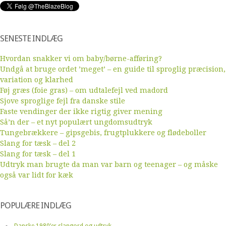
SENESTE INDLÆG
Hvordan snakker vi om baby/børne-afføring?
Undgå at bruge ordet ’meget’ – en guide til sproglig præcision,
variation og klarhed
Føj græs (foie gras) – om udtalefejl ved madord
Sjove sproglige fejl fra danske stile
Faste vendinger der ikke rigtig giver mening
Så’n der – et nyt populært ungdomsudtryk
Tungebrækkere – gipsgebis, frugtplukkere og flødeboller
Slang for tæsk – del 2
Slang for tæsk – del 1
Udtryk man brugte da man var barn og teenager – og måske
også var lidt for kæk
POPULÆRE INDLÆG
Danske 1980’er slangord og udtryk