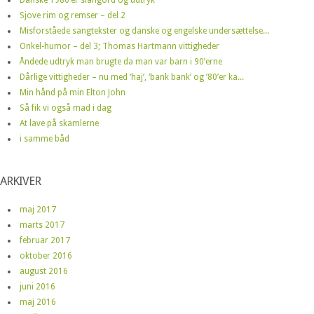
Sjove rim og remser – del 2
Misforståede sangtekster og danske og engelske undersættelse...
Onkel-humor – del 3; Thomas Hartmann vittigheder
Åndede udtryk man brugte da man var barn i 90’erne
Dårlige vittigheder – nu med ‘haj’, ‘bank bank’ og ’80’er ka...
Min hånd på min Elton John
Så fik vi også mad i dag
At lave på skamlerne
i samme båd
ARKIVER
maj 2017
marts 2017
februar 2017
oktober 2016
august 2016
juni 2016
maj 2016