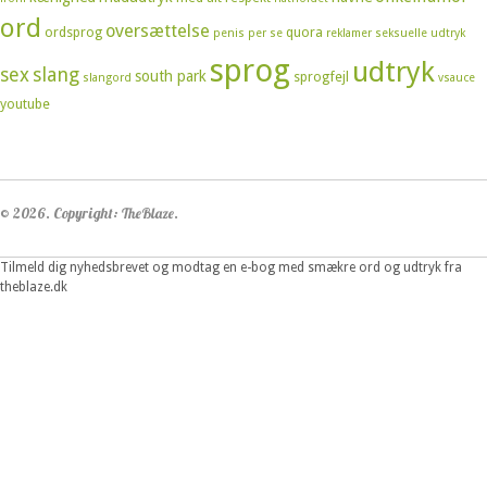
ord
oversættelse
ordsprog
quora
penis
per se
reklamer
seksuelle udtryk
sprog
udtryk
sex
slang
south park
sprogfejl
slangord
vsauce
youtube
© 2026. Copyright: TheBlaze.
Tilmeld dig nyhedsbrevet og modtag en e-bog med smækre ord og udtryk fra
theblaze.dk