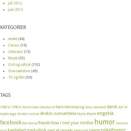
juli 2012
juni 2012
KATEGORIER
Andet
(44)
Censur
(10)
Litteratur
(13)
Musik
(35)
Ord og udtryk
(192)
Oversættelser
(49)
TV og film
(59)
TAGS
dansk
børn
børnesprog
1980'er
1990'er
Anchorman
bandeord
claus
danmark
det' et
engelsk
direkte oversættelse
stykke kage
direkte oversat
Ekstra Bladet
humor
facebook
friends
how i met your mother
film
fransk
internet
onkelhumor
kærlighed
madudtryk
navne
med alt respekt
ironi
natholdet