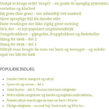
Undgå at bruge ordet ’meget’ – en guide til sproglig præcision,
variation og klarhed
Føj græs (foie gras) – om udtalefejl ved madord
Sjove sproglige fejl fra danske stile
Faste vendinger der ikke rigtig giver mening
Så’n der – et nyt populært ungdomsudtryk
Tungebrækkere – gipsgebis, frugtplukkere og flødeboller
Slang for tæsk – del 2
Slang for tæsk – del 1
Udtryk man brugte da man var barn og teenager – og måske
også var lidt for kæk
POPULÆRE INDLÆG
Danske 1980’er slangord og udtryk
Sjove rim og remser – del 2
Onkel-humor – del 3; Thomas Hartmann vittigheder
Misforståede sangtekster og danske og engelske undersættelse...
Åndede udtryk man brugte da man var barn i 90’erne
Dårlige vittigheder – nu med ‘haj’, ‘bank bank’ og ’80’er ka...