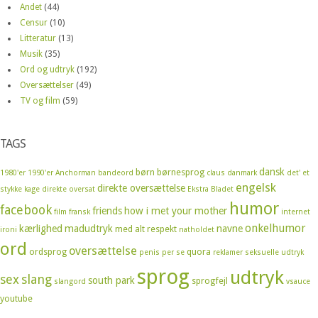
Andet
(44)
Censur
(10)
Litteratur
(13)
Musik
(35)
Ord og udtryk
(192)
Oversættelser
(49)
TV og film
(59)
TAGS
dansk
børn
børnesprog
1980'er
1990'er
Anchorman
bandeord
claus
danmark
det' et
engelsk
direkte oversættelse
stykke kage
direkte oversat
Ekstra Bladet
humor
facebook
friends
how i met your mother
film
fransk
internet
onkelhumor
kærlighed
madudtryk
navne
med alt respekt
ironi
natholdet
ord
oversættelse
ordsprog
quora
penis
per se
reklamer
seksuelle udtryk
sprog
udtryk
sex
slang
south park
sprogfejl
slangord
vsauce
youtube