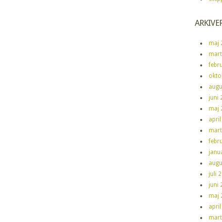
ARKIVE
maj 
mart
febr
okto
augu
juni
maj 
apri
mart
febr
janu
augu
juli 
juni
maj 
apri
mart