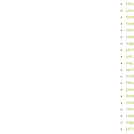
febr
janu
dece
nove
okto
sept
augu
juli 
juni
maj 
apri
mart
febr
janu
dece
nove
okto
sept
augu
juli 