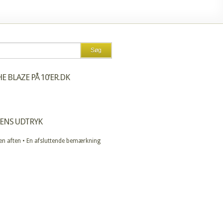
E BLAZE PÅ 10’ER.DK
ENS UDTRYK
 en aften • En afsluttende bemærkning