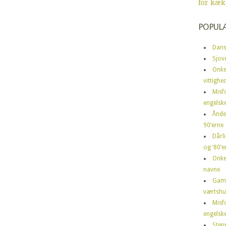
for kæk
POPUL
Dans
Sjov
Onke
vittighe
Misf
engelske
Ånde
90’erne
Dårli
og ’80’er
Onke
navne
Gamm
værtshu
Misf
engelske
Step