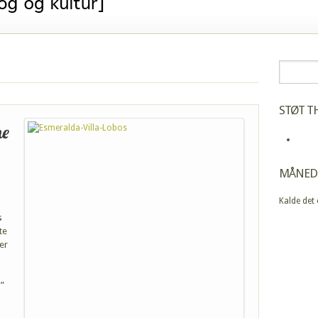
STØT TH
ne
MÅNED
Kalde det
s
te
ler
”