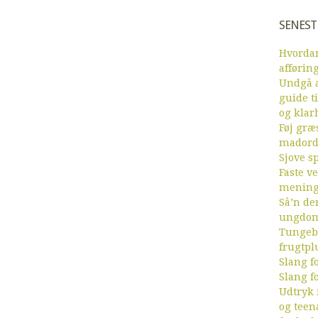
SENEST
Hvordan
afførin
Undgå a
guide ti
og klar
Føj græs
mador
Sjove sp
Faste v
menin
Så’n de
ungdom
Tungebr
frugtpl
Slang fo
Slang fo
Udtryk
og teen