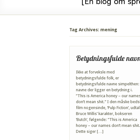
Tag Archives: mening
Betydningsfulde nav
Ikke at forveksle med
betydningsfulde folk, er
betydningsfulde navne simpelthen:
navne der ligger en betydning i.
”This is America honey – our name
don’t mean shit.” I den måske beds
film nogensinde, ‘Pulp Fiction’, udta
Bruce Willis’ karakter, bokseren
‘Butch’, følgende: ”This is America
honey – our names don’t mean shit.
Dette siger […]