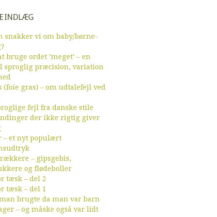
E INDLÆG
 snakker vi om baby/børne-
g?
t bruge ordet ’meget’ – en
l sproglig præcision, variation
hed
 (foie gras) – om udtalefejl ved
d
roglige fejl fra danske stile
endinger der ikke rigtig giver
g
r – et nyt populært
sudtryk
ækkere – gipsgebis,
ukkere og flødeboller
r tæsk – del 2
r tæsk – del 1
 man brugte da man var barn
ager – og måske også var lidt