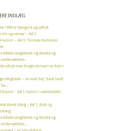
ÆRE INDLÆG
ke 1980’er slangord og udtryk
e rim og remser – del 2
l-humor – del 3; Thomas Hartmann
der
orståede sangtekster og danske og
 undersættelse...
de udtryk man brugte da man var barn i
ge vittigheder – nu med ‘haj’, ‘bank bank’
 ka...
l-humor – del 1; humor i udenlandske
el dansk slang – del 1; druk og
sslang
orståede sangtekster og danske og
 undersættelse...
peulvene – en introduktion