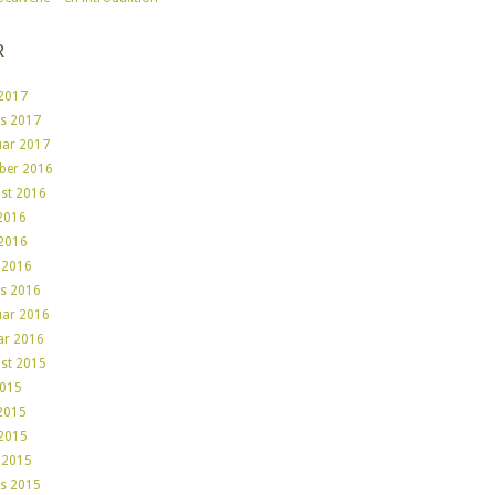
R
2017
s 2017
uar 2017
ber 2016
st 2016
 2016
2016
l 2016
s 2016
uar 2016
ar 2016
st 2015
2015
 2015
2015
l 2015
s 2015