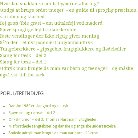
Hvordan snakker vi om baby/børne-afføring?
Undgå at bruge ordet ’meget’ – en guide til sproglig præcision,
variation og klarhed
Føj græs (foie gras) – om udtalefejl ved madord
Sjove sproglige fejl fra danske stile
Faste vendinger der ikke rigtig giver mening
Så’n der – et nyt populært ungdomsudtryk
Tungebrækkere – gipsgebis, frugtplukkere og flødeboller
Slang for tæsk – del 2
Slang for tæsk – del 1
Udtryk man brugte da man var barn og teenager – og måske
også var lidt for kæk
POPULÆRE INDLÆG
Danske 1980’er slangord og udtryk
Sjove rim og remser – del 2
Onkel-humor – del 3; Thomas Hartmann vittigheder
Misforståede sangtekster og danske og engelske undersættelse...
Åndede udtryk man brugte da man var barn i 90’erne