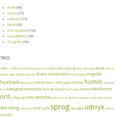
Andet
(44)
Censur
(10)
Litteratur
(13)
Musik
(35)
Ord og udtryk
(192)
Oversættelser
(49)
TV og film
(59)
TAGS
dansk
børn
børnesprog
1980'er
1990'er
Anchorman
bandeord
claus
danmark
det' et
engelsk
direkte oversættelse
stykke kage
direkte oversat
Ekstra Bladet
humor
facebook
friends
how i met your mother
film
fransk
internet
onkelhumor
kærlighed
madudtryk
navne
med alt respekt
ironi
natholdet
ord
oversættelse
ordsprog
quora
penis
per se
reklamer
seksuelle udtryk
sprog
udtryk
sex
slang
south park
sprogfejl
slangord
vsauce
youtube