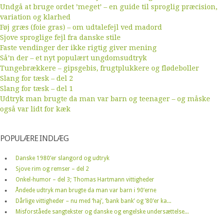
Undgå at bruge ordet ’meget’ – en guide til sproglig præcision,
variation og klarhed
Føj græs (foie gras) – om udtalefejl ved madord
Sjove sproglige fejl fra danske stile
Faste vendinger der ikke rigtig giver mening
Så’n der – et nyt populært ungdomsudtryk
Tungebrækkere – gipsgebis, frugtplukkere og flødeboller
Slang for tæsk – del 2
Slang for tæsk – del 1
Udtryk man brugte da man var barn og teenager – og måske
også var lidt for kæk
POPULÆRE INDLÆG
Danske 1980’er slangord og udtryk
Sjove rim og remser – del 2
Onkel-humor – del 3; Thomas Hartmann vittigheder
Åndede udtryk man brugte da man var barn i 90’erne
Dårlige vittigheder – nu med ‘haj’, ‘bank bank’ og ’80’er ka...
Misforståede sangtekster og danske og engelske undersættelse...