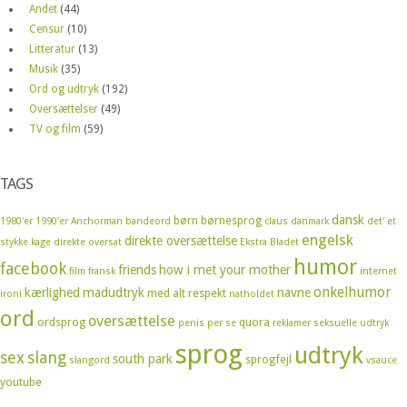
Andet
(44)
Censur
(10)
Litteratur
(13)
Musik
(35)
Ord og udtryk
(192)
Oversættelser
(49)
TV og film
(59)
TAGS
dansk
børn
børnesprog
1980'er
1990'er
Anchorman
bandeord
claus
danmark
det' et
engelsk
direkte oversættelse
stykke kage
direkte oversat
Ekstra Bladet
humor
facebook
friends
how i met your mother
film
fransk
internet
onkelhumor
kærlighed
madudtryk
navne
med alt respekt
ironi
natholdet
ord
oversættelse
ordsprog
quora
penis
per se
reklamer
seksuelle udtryk
sprog
udtryk
sex
slang
south park
sprogfejl
slangord
vsauce
youtube