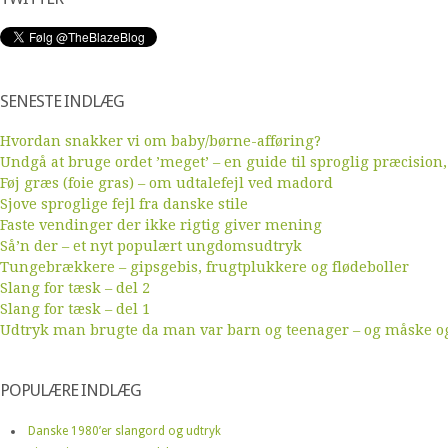
SENESTE INDLÆG
Hvordan snakker vi om baby/børne-afføring?
Undgå at bruge ordet ’meget’ – en guide til sproglig præcision,
Føj græs (foie gras) – om udtalefejl ved madord
Sjove sproglige fejl fra danske stile
Faste vendinger der ikke rigtig giver mening
Så’n der – et nyt populært ungdomsudtryk
Tungebrækkere – gipsgebis, frugtplukkere og flødeboller
Slang for tæsk – del 2
Slang for tæsk – del 1
Udtryk man brugte da man var barn og teenager – og måske ogs
POPULÆRE INDLÆG
Danske 1980’er slangord og udtryk