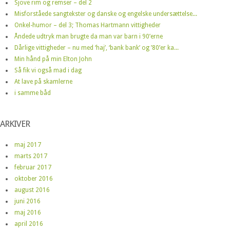
Sjove rim og remser – del 2
Misforståede sangtekster og danske og engelske undersættelse...
Onkel-humor – del 3; Thomas Hartmann vittigheder
Åndede udtryk man brugte da man var barn i 90’erne
Dårlige vittigheder – nu med ‘haj’, ‘bank bank’ og ’80’er ka...
Min hånd på min Elton John
Så fik vi også mad i dag
At lave på skamlerne
i samme båd
ARKIVER
maj 2017
marts 2017
februar 2017
oktober 2016
august 2016
juni 2016
maj 2016
april 2016