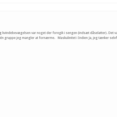
vindebevægelsen var noget der foregik i sengen (indsæt dåselatter). Det v
én gruppe jeg mangler at fornærme. Maskulinitet i Indien Ja, jeg tænker selvf