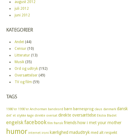
august 2012
juli 2012
juni 2012
KATEGORIER
Andet
(44)
Censur
(10)
Litteratur
(13)
Musik
(35)
Ord og udtryk
(192)
Oversættelser
(49)
TV og film
(59)
TAGS
dansk
børn
børnesprog
1980'er
1990'er
Anchorman
bandeord
claus
danmark
direkte oversættelse
det' et stykke kage
direkte oversat
Ekstra Bladet
facebook
engelsk
friends
how i met your mother
film
fransk
humor
kærlighed
madudtryk
med alt respekt
internet
ironi