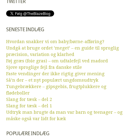
TWITTER
SENESTE INDLÆG
Hvordan snakker vi om baby/børne-afføring?
Undgå at bruge ordet ’meget’ – en guide til sproglig
præcision, variation og klarhed
Føj græs (foie gras) – om udtalefejl ved madord
Sjove sproglige fejl fra danske stile
Faste vendinger der ikke rigtig giver mening
Så’n der – et nyt populært ungdomsudtryk
Tungebrækkere – gipsgebis, frugtplukkere og
flødeboller
Slang for tæsk – del 2
Slang for tæsk – del 1
Udtryk man brugte da man var barn og teenager – og
måske også var lidt for kæk
POPULÆRE INDLÆG