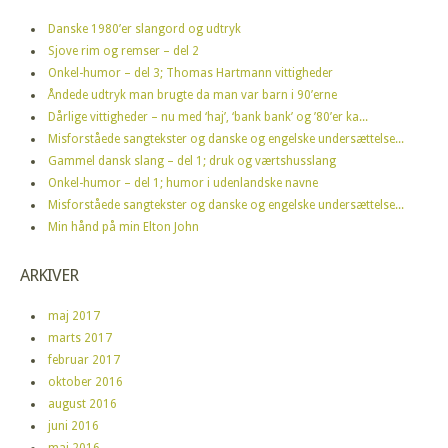
Danske 1980’er slangord og udtryk
Sjove rim og remser – del 2
Onkel-humor – del 3; Thomas Hartmann vittigheder
Åndede udtryk man brugte da man var barn i 90’erne
Dårlige vittigheder – nu med ‘haj’, ‘bank bank’ og ’80’er ka...
Misforståede sangtekster og danske og engelske undersættelse...
Gammel dansk slang – del 1; druk og værtshusslang
Onkel-humor – del 1; humor i udenlandske navne
Misforståede sangtekster og danske og engelske undersættelse...
Min hånd på min Elton John
ARKIVER
maj 2017
marts 2017
februar 2017
oktober 2016
august 2016
juni 2016
maj 2016