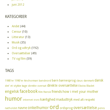
juni 2012
KATEGORIER
Andet
(44)
Censur
(10)
Litteratur
(13)
Musik
(35)
Ord og udtryk
(192)
Oversættelser
(49)
TV og film
(59)
TAGS
dansk
børn
børnesprog
1980'er
1990'er
Anchorman
bandeord
claus
danmark
direkte oversættelse
det' et stykke kage
direkte oversat
Ekstra Bladet
facebook
engelsk
friends
how i met your mother
film
fransk
humor
kærlighed
madudtryk
med alt respekt
internet
ironi
ord
oversættelse
onkelhumor
navne
ordsprog
natholdet
penis