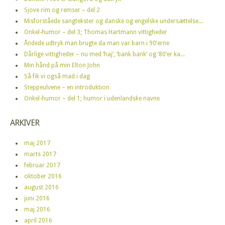
Sjove rim og remser – del 2
Misforståede sangtekster og danske og engelske undersættelse...
Onkel-humor – del 3; Thomas Hartmann vittigheder
Åndede udtryk man brugte da man var barn i 90’erne
Dårlige vittigheder – nu med ‘haj’, ‘bank bank’ og ’80’er ka...
Min hånd på min Elton John
Så fik vi også mad i dag
Steppeulvene – en introduktion
Onkel-humor – del 1; humor i udenlandske navne
ARKIVER
maj 2017
marts 2017
februar 2017
oktober 2016
august 2016
juni 2016
maj 2016
april 2016