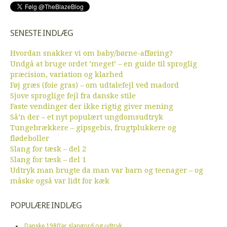
SENESTE INDLÆG
Hvordan snakker vi om baby/børne-afføring?
Undgå at bruge ordet ’meget’ – en guide til sproglig
præcision, variation og klarhed
Føj græs (foie gras) – om udtalefejl ved madord
Sjove sproglige fejl fra danske stile
Faste vendinger der ikke rigtig giver mening
Så’n der – et nyt populært ungdomsudtryk
Tungebrækkere – gipsgebis, frugtplukkere og
flødeboller
Slang for tæsk – del 2
Slang for tæsk – del 1
Udtryk man brugte da man var barn og teenager – og
måske også var lidt for kæk
POPULÆRE INDLÆG
Danske 1980’er slangord og udtryk