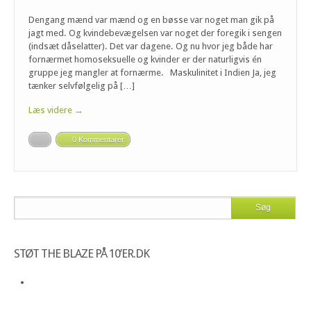
Dengang mænd var mænd og en bøsse var noget man gik på
jagt med. Og kvindebevægelsen var noget der foregik i sengen
(indsæt dåselatter). Det var dagene. Og nu hvor jeg både har
fornærmet homoseksuelle og kvinder er der naturligvis én
gruppe jeg mangler at fornærme. Maskulinitet i Indien Ja, jeg
tænker selvfølgelig på […]
Læs videre →
0 Kommentarer
STØT THE BLAZE PÅ 10’ER.DK