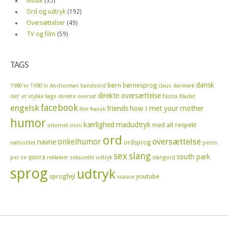
Musik
(35)
Ord og udtryk
(192)
Oversættelser
(49)
TV og film
(59)
TAGS
dansk
børn
børnesprog
1980'er
1990'er
Anchorman
bandeord
claus
danmark
direkte oversættelse
det' et stykke kage
direkte oversat
Ekstra Bladet
facebook
engelsk
friends
how i met your mother
film
fransk
humor
kærlighed
madudtryk
med alt respekt
internet
ironi
ord
oversættelse
onkelhumor
navne
ordsprog
natholdet
penis
sex
slang
south park
quora
per se
reklamer
seksuelle udtryk
slangord
sprog
udtryk
sprogfejl
youtube
vsauce