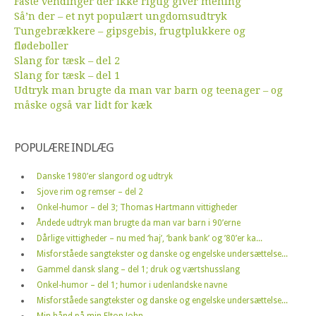
Faste vendinger der ikke rigtig giver mening
Så’n der – et nyt populært ungdomsudtryk
Tungebrækkere – gipsgebis, frugtplukkere og
flødeboller
Slang for tæsk – del 2
Slang for tæsk – del 1
Udtryk man brugte da man var barn og teenager – og
måske også var lidt for kæk
POPULÆRE INDLÆG
Danske 1980’er slangord og udtryk
Sjove rim og remser – del 2
Onkel-humor – del 3; Thomas Hartmann vittigheder
Åndede udtryk man brugte da man var barn i 90’erne
Dårlige vittigheder – nu med ‘haj’, ‘bank bank’ og ’80’er ka...
Misforståede sangtekster og danske og engelske undersættelse...
Gammel dansk slang – del 1; druk og værtshusslang
Onkel-humor – del 1; humor i udenlandske navne
Misforståede sangtekster og danske og engelske undersættelse...
Min hånd på min Elton John