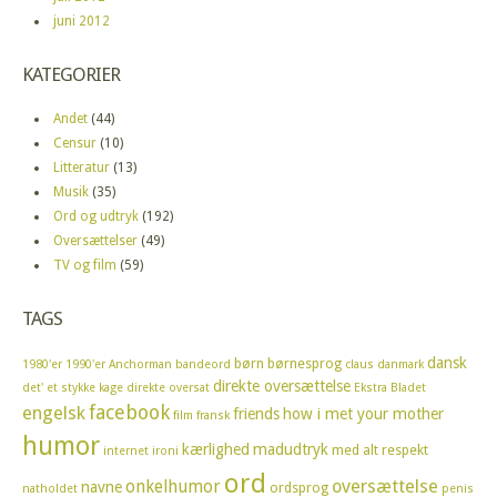
juni 2012
KATEGORIER
Andet
(44)
Censur
(10)
Litteratur
(13)
Musik
(35)
Ord og udtryk
(192)
Oversættelser
(49)
TV og film
(59)
TAGS
dansk
børn
børnesprog
1980'er
1990'er
Anchorman
bandeord
claus
danmark
direkte oversættelse
det' et stykke kage
direkte oversat
Ekstra Bladet
facebook
engelsk
friends
how i met your mother
film
fransk
humor
kærlighed
madudtryk
med alt respekt
internet
ironi
ord
oversættelse
onkelhumor
navne
ordsprog
natholdet
penis