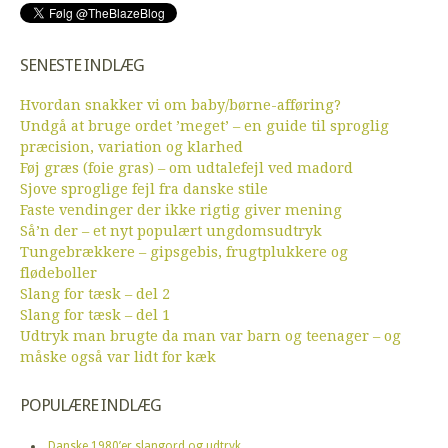
SENESTE INDLÆG
Hvordan snakker vi om baby/børne-afføring?
Undgå at bruge ordet ’meget’ – en guide til sproglig
præcision, variation og klarhed
Føj græs (foie gras) – om udtalefejl ved madord
Sjove sproglige fejl fra danske stile
Faste vendinger der ikke rigtig giver mening
Så’n der – et nyt populært ungdomsudtryk
Tungebrækkere – gipsgebis, frugtplukkere og
flødeboller
Slang for tæsk – del 2
Slang for tæsk – del 1
Udtryk man brugte da man var barn og teenager – og
måske også var lidt for kæk
POPULÆRE INDLÆG
Danske 1980’er slangord og udtryk