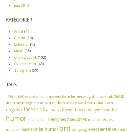
juni 2012
KATEGORIER
Andet
(44)
Censur
(10)
Litteratur
(13)
Musik
(35)
Ord og udtryk
(192)
Oversættelser
(49)
TV og film
(59)
TAGS
dansk
børn
børnesprog
1980'er
1990'er
Anchorman
bandeord
claus
danmark
direkte oversættelse
det' et stykke kage
direkte oversat
Ekstra Bladet
facebook
engelsk
friends
how i met your mother
film
fransk
humor
kærlighed
madudtryk
med alt respekt
internet
ironi
ord
oversættelse
onkelhumor
navne
ordsprog
natholdet
penis