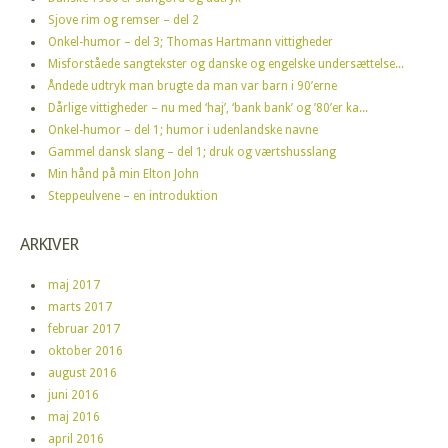
Sjove rim og remser – del 2
Onkel-humor – del 3; Thomas Hartmann vittigheder
Misforståede sangtekster og danske og engelske undersættelse...
Åndede udtryk man brugte da man var barn i 90’erne
Dårlige vittigheder – nu med ‘haj’, ‘bank bank’ og ’80’er ka...
Onkel-humor – del 1; humor i udenlandske navne
Gammel dansk slang – del 1; druk og værtshusslang
Min hånd på min Elton John
Steppeulvene – en introduktion
ARKIVER
maj 2017
marts 2017
februar 2017
oktober 2016
august 2016
juni 2016
maj 2016
april 2016