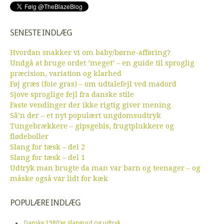
SENESTE INDLÆG
Hvordan snakker vi om baby/børne-afføring?
Undgå at bruge ordet ’meget’ – en guide til sproglig
præcision, variation og klarhed
Føj græs (foie gras) – om udtalefejl ved madord
Sjove sproglige fejl fra danske stile
Faste vendinger der ikke rigtig giver mening
Så’n der – et nyt populært ungdomsudtryk
Tungebrækkere – gipsgebis, frugtplukkere og
flødeboller
Slang for tæsk – del 2
Slang for tæsk – del 1
Udtryk man brugte da man var barn og teenager – og
måske også var lidt for kæk
POPULÆRE INDLÆG
Danske 1980’er slangord og udtryk