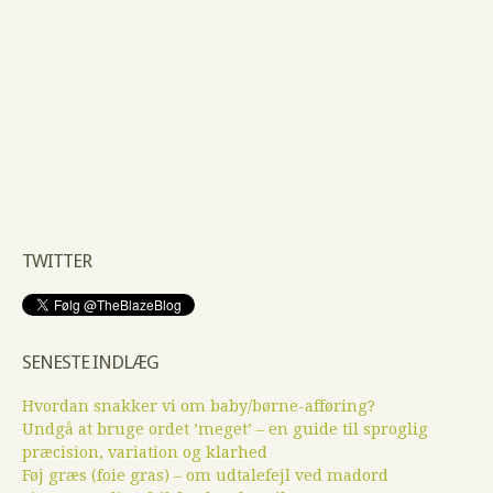
TWITTER
SENESTE INDLÆG
Hvordan snakker vi om baby/børne-afføring?
Undgå at bruge ordet ’meget’ – en guide til sproglig
præcision, variation og klarhed
Føj græs (foie gras) – om udtalefejl ved madord