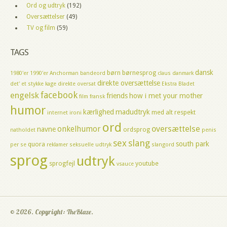
Ord og udtryk
(192)
Oversættelser
(49)
TV og film
(59)
TAGS
dansk
børn
børnesprog
1980'er
1990'er
Anchorman
bandeord
claus
danmark
direkte oversættelse
det' et stykke kage
direkte oversat
Ekstra Bladet
facebook
engelsk
friends
how i met your mother
film
fransk
humor
kærlighed
madudtryk
med alt respekt
internet
ironi
ord
oversættelse
onkelhumor
navne
ordsprog
natholdet
penis
sex
slang
south park
quora
per se
reklamer
seksuelle udtryk
slangord
sprog
udtryk
sprogfejl
youtube
vsauce
© 2026. Copyright: TheBlaze.