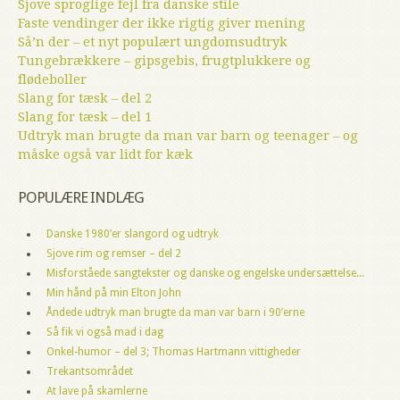
Sjove sproglige fejl fra danske stile
Faste vendinger der ikke rigtig giver mening
Så’n der – et nyt populært ungdomsudtryk
Tungebrækkere – gipsgebis, frugtplukkere og
flødeboller
Slang for tæsk – del 2
Slang for tæsk – del 1
Udtryk man brugte da man var barn og teenager – og
måske også var lidt for kæk
POPULÆRE INDLÆG
Danske 1980’er slangord og udtryk
Sjove rim og remser – del 2
Misforståede sangtekster og danske og engelske undersættelse...
Min hånd på min Elton John
Åndede udtryk man brugte da man var barn i 90’erne
Så fik vi også mad i dag
Onkel-humor – del 3; Thomas Hartmann vittigheder
Trekantsområdet
At lave på skamlerne