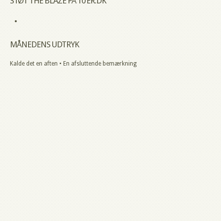
STØT THE BLAZE PÅ 10’ER.DK
MÅNEDENS UDTRYK
Kalde det en aften • En afsluttende bemærkning