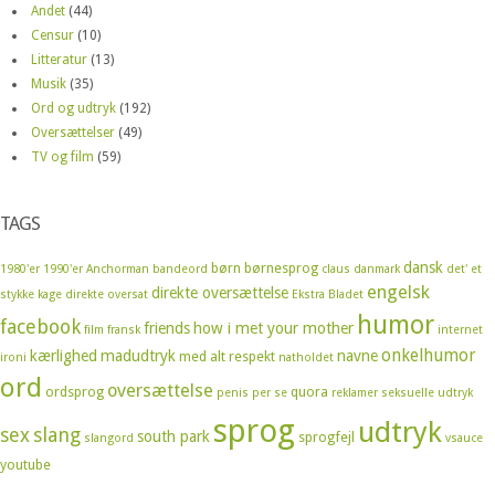
Andet
(44)
Censur
(10)
Litteratur
(13)
Musik
(35)
Ord og udtryk
(192)
Oversættelser
(49)
TV og film
(59)
TAGS
dansk
børn
børnesprog
1980'er
1990'er
Anchorman
bandeord
claus
danmark
det' et
engelsk
direkte oversættelse
stykke kage
direkte oversat
Ekstra Bladet
humor
facebook
friends
how i met your mother
film
fransk
internet
onkelhumor
kærlighed
madudtryk
navne
med alt respekt
ironi
natholdet
ord
oversættelse
ordsprog
quora
penis
per se
reklamer
seksuelle udtryk
sprog
udtryk
sex
slang
south park
sprogfejl
slangord
vsauce
youtube