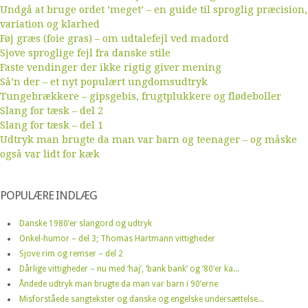
Undgå at bruge ordet ’meget’ – en guide til sproglig præcision,
variation og klarhed
Føj græs (foie gras) – om udtalefejl ved madord
Sjove sproglige fejl fra danske stile
Faste vendinger der ikke rigtig giver mening
Så’n der – et nyt populært ungdomsudtryk
Tungebrækkere – gipsgebis, frugtplukkere og flødeboller
Slang for tæsk – del 2
Slang for tæsk – del 1
Udtryk man brugte da man var barn og teenager – og måske
også var lidt for kæk
POPULÆRE INDLÆG
Danske 1980’er slangord og udtryk
Onkel-humor – del 3; Thomas Hartmann vittigheder
Sjove rim og remser – del 2
Dårlige vittigheder – nu med ‘haj’, ‘bank bank’ og ’80’er ka...
Åndede udtryk man brugte da man var barn i 90’erne
Misforståede sangtekster og danske og engelske undersættelse...