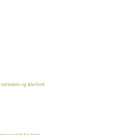
 variation og klarhed
å var lidt for kæk