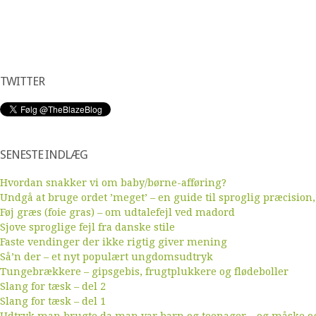
TWITTER
SENESTE INDLÆG
Hvordan snakker vi om baby/børne-afføring?
Undgå at bruge ordet ’meget’ – en guide til sproglig præcision,
Føj græs (foie gras) – om udtalefejl ved madord
Sjove sproglige fejl fra danske stile
Faste vendinger der ikke rigtig giver mening
Så’n der – et nyt populært ungdomsudtryk
Tungebrækkere – gipsgebis, frugtplukkere og flødeboller
Slang for tæsk – del 2
Slang for tæsk – del 1
Udtryk man brugte da man var barn og teenager – og måske ogs