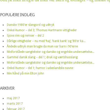
POPULÆRE INDLÆG
Danske 1980’er slangord og udtryk
Onkel-humor – del 3; Thomas Hartmann vittigheder
Sjove rim og remser – del 2
Dårlige vittigheder – nu med ‘haj’, ‘bank bank’ og ’80’er ka...
Åndede udtryk man brugte da man var barn i 90’erne
Misforståede sangtekster og danske og engelske undersættelse...
Gammel dansk slang – del 1; druk og værtshusslang
Misforståede sangtekster og danske og engelske undersættelse...
Onkel-humor – del 1; humor i udenlandske navne
Min hånd på min Elton John
ARKIVER
maj 2017
marts 2017
februar 2017