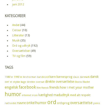
juni 2012
KATEGORIER
Andet
(44)
Censur
(10)
Litteratur
(13)
Musik
(35)
Ord og udtryk
(192)
Oversættelser
(49)
TV og film
(59)
TAGS
dansk
børn
børnesprog
1980'er
1990'er
Anchorman
bandeord
claus
danmark
direkte oversættelse
det' et stykke kage
direkte oversat
Ekstra Bladet
facebook
engelsk
friends
how i met your mother
film
fransk
humor
kærlighed
madudtryk
med alt respekt
internet
ironi
ord
oversættelse
onkelhumor
navne
ordsprog
natholdet
penis