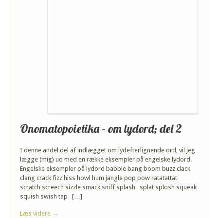
Onomatopoietika – om lydord; del 2
I denne andel del af indlægget om lydefterlignende ord, vil jeg
lægge (mig) ud med en række eksempler på engelske lydord.
Engelske eksempler på lydord babble bang boom buzz clack
clang crack fizz hiss howl hum jangle pop pow ratatattat
scratch screech sizzle smack sniff splash splat splosh squeak
squish swish tap […]
Læs videre →