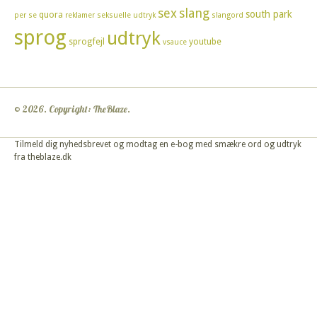
sex
slang
south park
quora
per se
reklamer
seksuelle udtryk
slangord
sprog
udtryk
sprogfejl
youtube
vsauce
© 2026. Copyright: TheBlaze.
Tilmeld dig nyhedsbrevet og modtag en e-bog med smækre ord og udtryk
fra theblaze.dk