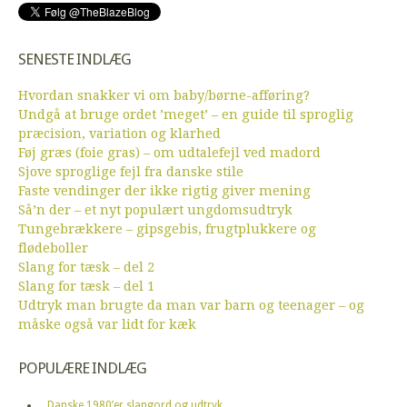
SENESTE INDLÆG
Hvordan snakker vi om baby/børne-afføring?
Undgå at bruge ordet ’meget’ – en guide til sproglig
præcision, variation og klarhed
Føj græs (foie gras) – om udtalefejl ved madord
Sjove sproglige fejl fra danske stile
Faste vendinger der ikke rigtig giver mening
Så’n der – et nyt populært ungdomsudtryk
Tungebrækkere – gipsgebis, frugtplukkere og
flødeboller
Slang for tæsk – del 2
Slang for tæsk – del 1
Udtryk man brugte da man var barn og teenager – og
måske også var lidt for kæk
POPULÆRE INDLÆG
Danske 1980’er slangord og udtryk