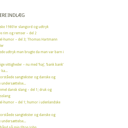
ÆRE INDLÆG
ske 1980’er slangord og udtryk
e rim og remser – del 2
el-humor – del 3; Thomas Hartmann
der
ede udtryk man brugte da man var barn i
ige vittigheder – nu med ‘haj’, ‘bank bank’
 ka...
forståede sangtekster og danske og
 undersættelse...
mel dansk slang – del 1; druk og
sslang
el-humor – del 1; humor i udenlandske
forståede sangtekster og danske og
 undersættelse...
hånd på min Elton John