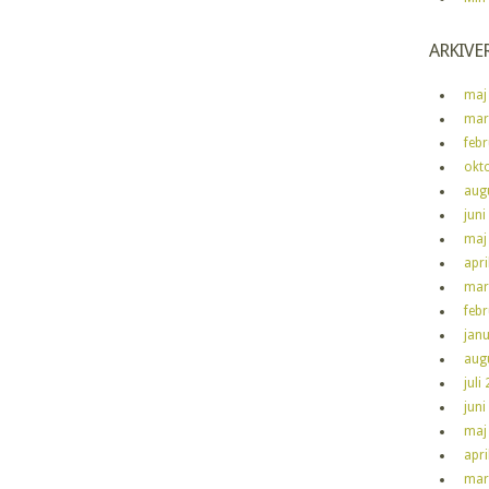
ARKIVE
maj
mar
feb
okt
aug
juni
maj
apri
mar
feb
jan
aug
juli
juni
maj
apri
mar