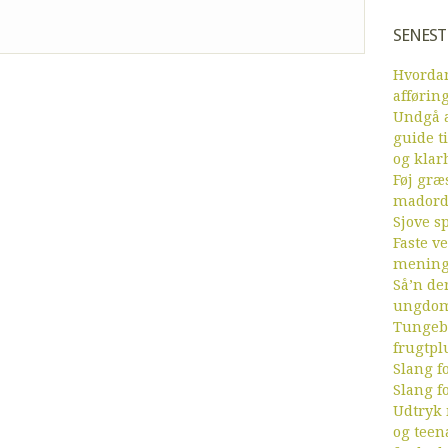
SENEST
Hvordan
afførin
Undgå a
guide ti
og klar
Føj græs
mador
Sjove sp
Faste v
menin
Så’n de
ungdom
Tungebr
frugtpl
Slang fo
Slang fo
Udtryk
og teen