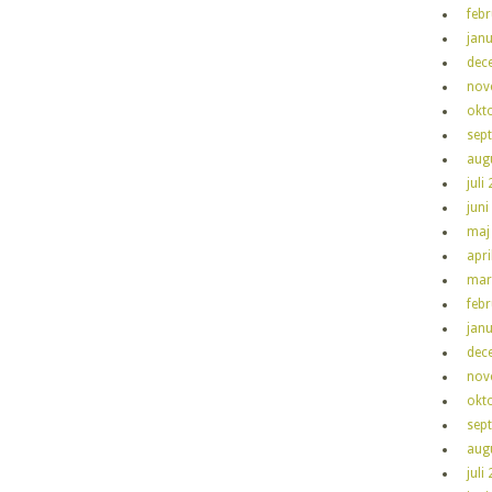
feb
jan
dec
nov
okt
sep
aug
juli
juni
maj
apri
mar
feb
jan
dec
nov
okt
sep
aug
juli