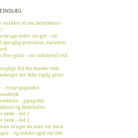
E INDLÆG
 snakker vi om baby/børne-
g?
t bruge ordet ’meget’ – en
l sproglig præcision, variation
hed
 (foie gras) – om udtalefejl ved
d
roglige fejl fra danske stile
endinger der ikke rigtig giver
g
r – et nyt populært
sudtryk
ækkere – gipsgebis,
ukkere og flødeboller
r tæsk – del 2
r tæsk – del 1
 man brugte da man var barn
ager – og måske også var lidt