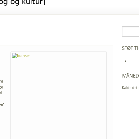
STØT TH
MÅNED
n)
ge
Kalde det
al
en’