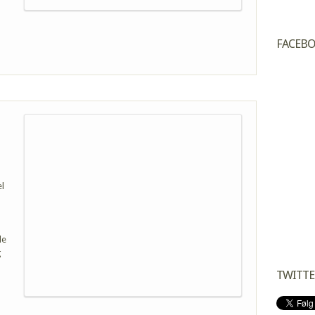
FACEB
el
de
g
TWITTE