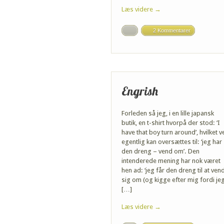
Læs videre →
2 Kommentarer
Engrish
Forleden så jeg, i en lille japansk
butik, en t-shirt hvorpå der stod: ‘I
have that boy turn around’, hvilket v
egentlig kan oversættes til: ‘jeg har
den dreng – vend om’. Den
intenderede mening har nok været
hen ad: ‘jeg får den dreng til at ven
sig om (og kigge efter mig fordi je
[…]
Læs videre →