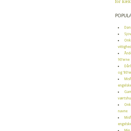
for kæk
POPUL
Dan
Sjov
Onk
vittighe
Ånd
90’erne
Dårl
og ’80’er
Mis
engelske
Gam
værtshu
Onk
navne
Mis
engelske
Min 