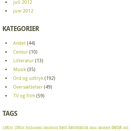
juli 2012
juni 2012
KATEGORIER
Andet
(44)
Censur
(10)
Litteratur
(13)
Musik
(35)
Ord og udtryk
(192)
Oversættelser
(49)
TV og film
(59)
TAGS
dansk
børn
børnesprog
1980'er
1990'er
Anchorman
bandeord
claus
danmark
det'