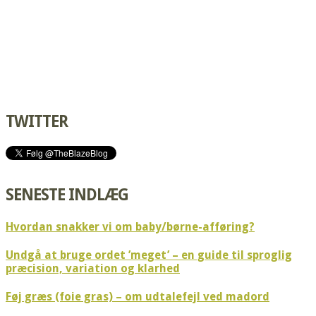
TWITTER
SENESTE INDLÆG
Hvordan snakker vi om baby/børne-afføring?
Undgå at bruge ordet ’meget’ – en guide til sproglig
præcision, variation og klarhed
Føj græs (foie gras) – om udtalefejl ved madord