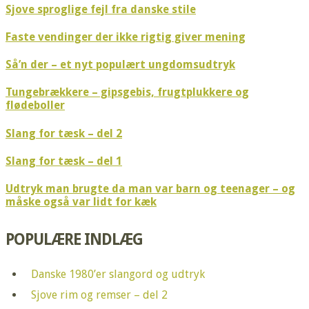
Sjove sproglige fejl fra danske stile
Faste vendinger der ikke rigtig giver mening
Så’n der – et nyt populært ungdomsudtryk
Tungebrækkere – gipsgebis, frugtplukkere og
flødeboller
Slang for tæsk – del 2
Slang for tæsk – del 1
Udtryk man brugte da man var barn og teenager – og
måske også var lidt for kæk
POPULÆRE INDLÆG
Danske 1980’er slangord og udtryk
Sjove rim og remser – del 2