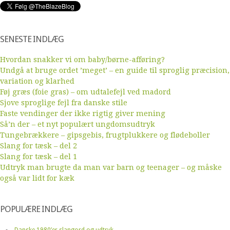
SENESTE INDLÆG
Hvordan snakker vi om baby/børne-afføring?
Undgå at bruge ordet ’meget’ – en guide til sproglig præcision,
variation og klarhed
Føj græs (foie gras) – om udtalefejl ved madord
Sjove sproglige fejl fra danske stile
Faste vendinger der ikke rigtig giver mening
Så’n der – et nyt populært ungdomsudtryk
Tungebrækkere – gipsgebis, frugtplukkere og flødeboller
Slang for tæsk – del 2
Slang for tæsk – del 1
Udtryk man brugte da man var barn og teenager – og måske
også var lidt for kæk
POPULÆRE INDLÆG
Danske 1980’er slangord og udtryk