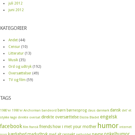
juli 2012
juni 2012
KATEGORIER
Andet
(44)
Censur
(10)
Litteratur
(13)
Musik
(35)
Ord og udtryk
(192)
Oversættelser
(49)
TV og film
(59)
TAGS
dansk
børn
børnesprog
1980'er
1990'er
Anchorman
bandeord
claus
danmark
det' et
engelsk
direkte oversættelse
stykke kage
direkte oversat
Ekstra Bladet
humor
facebook
friends
how i met your mother
film
fransk
internet
onkelhumor
kærlighed
madudtryk
navne
med alt respekt
ironi
natholdet