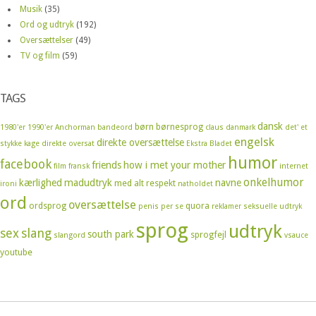
Musik
(35)
Ord og udtryk
(192)
Oversættelser
(49)
TV og film
(59)
TAGS
dansk
børn
børnesprog
1980'er
1990'er
Anchorman
bandeord
claus
danmark
det' et
engelsk
direkte oversættelse
stykke kage
direkte oversat
Ekstra Bladet
humor
facebook
friends
how i met your mother
film
fransk
internet
onkelhumor
kærlighed
madudtryk
navne
med alt respekt
ironi
natholdet
ord
oversættelse
ordsprog
quora
penis
per se
reklamer
seksuelle udtryk
sprog
udtryk
sex
slang
south park
sprogfejl
slangord
vsauce
youtube