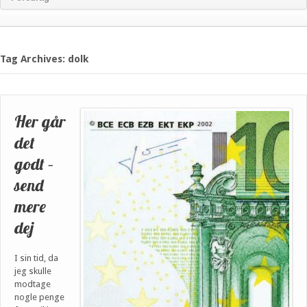
Tag Archives: dolk
Her går
det
godt –
send
mere
dej
I sin tid, da
jeg skulle
modtage
nogle penge