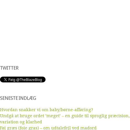
TWITTER
SENESTE INDLÆG
Hvordan snakker vi om baby/børne-afføring?
Undgå at bruge ordet ’meget’ – en guide til sproglig præcision,
variation og klarhed
Føj græs (foie gras) – om udtalefejl ved madord