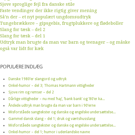
Sjove sproglige fejl fra danske stile
Faste vendinger der ikke rigtig giver mening
Så’n der – et nyt populært ungdomsudtryk
Tungebrækkere – gipsgebis, frugtplukkere og flødeboller
Slang for tæsk – del 2
Slang for tæsk – del 1
Udtryk man brugte da man var barn og teenager – og måske
også var lidt for kæk
POPULÆRE INDLÆG
Danske 1980’er slangord og udtryk
Onkel-humor – del 3; Thomas Hartmann vittigheder
Sjove rim og remser – del 2
Dårlige vittigheder – nu med ‘haj’, ‘bank bank’ og ’80’er ka...
Åndede udtryk man brugte da man var barn i 90’erne
Misforståede sangtekster og danske og engelske undersættelse...
Gammel dansk slang – del 1; druk og værtshusslang
Misforståede sangtekster og danske og engelske undersættelse...
Onkel-humor – del 1; humor i udenlandske navne