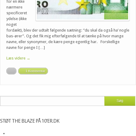
for en ikke
nærmere
specificeret
ydelse (ikke
noget
fordækt), blev der udtalt følgende sætning: ”du skal da også ha’ nogle
bas-ører”. Og det fik mig efterfølgende til at tænke på hvor mange
navne, eller synonymer, de kære penge egentlig har. Forskellige
navne for penge I […]
Læs videre →
1 Kommentar
STØT THE BLAZE PÅ 10’ER.DK