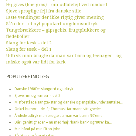
Føj græs (foie gras) – om udtalefejl ved madord
Sjove sproglige fejl fra danske stile
Faste vendinger der ikke rigtig giver mening
Så’n der – et nyt populært ungdomsudtryk
Tungebrækkere – gipsgebis, frugtplukkere og
flødeboller
Slang for tæsk – del 2
Slang for tæsk – del 1
Udtryk man brugte da man var barn og teenager – og
måske også var lidt for kæk
POPULÆRE INDLÆG
Danske 1980’er slangord og udtryk
Sjove rim og remser – del 2
Misforståede sangtekster og danske og engelske undersættelse...
Onkel-humor – del 3; Thomas Hartmann vittigheder
Åndede udtryk man brugte da man var barn i 90’erne
Dårlige vittigheder – nu med ‘haj’, ‘bank bank’ og ’80’er ka...
Min hånd på min Elton John
Så fik vi også mad i dag