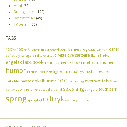
Musik
(35)
Ord og udtryk
(192)
Oversættelser
(49)
TV og film
(59)
TAGS
dansk
børn
børnesprog
1980'er
1990'er
Anchorman
bandeord
claus
danmark
direkte oversættelse
det' et stykke kage
direkte oversat
Ekstra Bladet
facebook
engelsk
friends
how i met your mother
film
fransk
humor
kærlighed
madudtryk
med alt respekt
internet
ironi
ord
oversættelse
onkelhumor
navne
ordsprog
natholdet
penis
sex
slang
south park
quora
per se
reklamer
seksuelle udtryk
slangord
sprog
udtryk
sprogfejl
youtube
vsauce