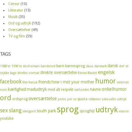
Censur
(10)
Litteratur
(13)
Musik
(35)
Ord og udtryk
(192)
Oversættelser
(49)
TV og film
(59)
TAGS
dansk
børn
børnesprog
1980'er
1990'er
Anchorman
bandeord
claus
danmark
det' et
engelsk
direkte oversættelse
stykke kage
direkte oversat
Ekstra Bladet
humor
facebook
friends
how i met your mother
film
fransk
internet
onkelhumor
kærlighed
madudtryk
navne
med alt respekt
ironi
natholdet
ord
oversættelse
ordsprog
quora
penis
per se
reklamer
seksuelle udtryk
sprog
udtryk
sex
slang
south park
sprogfejl
slangord
vsauce
youtube