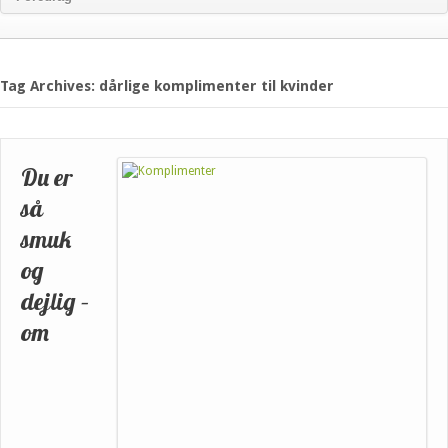
Tag Archives: dårlige komplimenter til kvinder
Du er
så
smuk
og
dejlig –
om