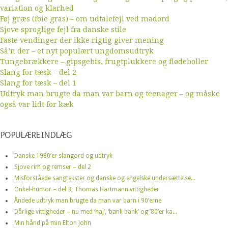
variation og klarhed
Føj græs (foie gras) – om udtalefejl ved madord
Sjove sproglige fejl fra danske stile
Faste vendinger der ikke rigtig giver mening
Så’n der – et nyt populært ungdomsudtryk
Tungebrækkere – gipsgebis, frugtplukkere og flødeboller
Slang for tæsk – del 2
Slang for tæsk – del 1
Udtryk man brugte da man var barn og teenager – og måske
også var lidt for kæk
POPULÆRE INDLÆG
Danske 1980’er slangord og udtryk
Sjove rim og remser – del 2
Misforståede sangtekster og danske og engelske undersættelse...
Onkel-humor – del 3; Thomas Hartmann vittigheder
Åndede udtryk man brugte da man var barn i 90’erne
Dårlige vittigheder – nu med ‘haj’, ‘bank bank’ og ’80’er ka...
Min hånd på min Elton John