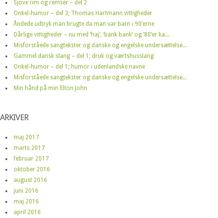
Sjove rim og remser – del 2
Onkel-humor – del 3; Thomas Hartmann vittigheder
Åndede udtryk man brugte da man var barn i 90’erne
Dårlige vittigheder – nu med ‘haj’, ‘bank bank’ og ’80’er ka...
Misforståede sangtekster og danske og engelske undersættelse...
Gammel dansk slang – del 1; druk og værtshusslang
Onkel-humor – del 1; humor i udenlandske navne
Misforståede sangtekster og danske og engelske undersættelse...
Min hånd på min Elton John
ARKIVER
maj 2017
marts 2017
februar 2017
oktober 2016
august 2016
juni 2016
maj 2016
april 2016