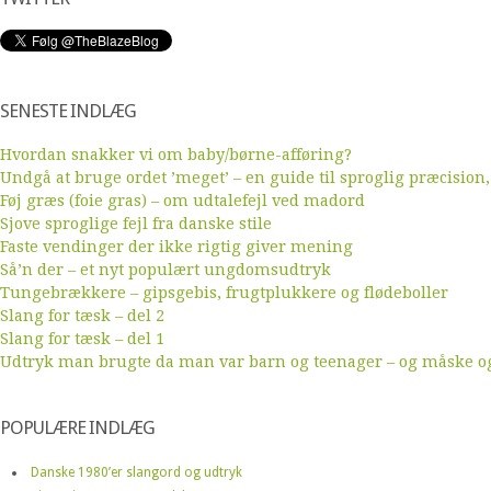
SENESTE INDLÆG
Hvordan snakker vi om baby/børne-afføring?
Undgå at bruge ordet ’meget’ – en guide til sproglig præcision,
Føj græs (foie gras) – om udtalefejl ved madord
Sjove sproglige fejl fra danske stile
Faste vendinger der ikke rigtig giver mening
Så’n der – et nyt populært ungdomsudtryk
Tungebrækkere – gipsgebis, frugtplukkere og flødeboller
Slang for tæsk – del 2
Slang for tæsk – del 1
Udtryk man brugte da man var barn og teenager – og måske ogs
POPULÆRE INDLÆG
Danske 1980’er slangord og udtryk