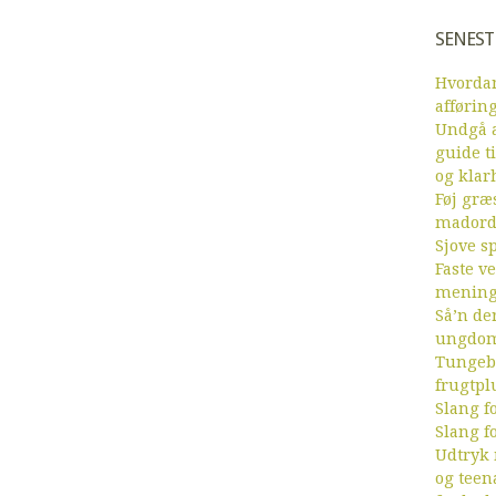
SENEST
Hvordan
afførin
Undgå a
guide ti
og klar
Føj græs
mador
Sjove sp
Faste v
menin
Så’n de
ungdom
Tungebr
frugtpl
Slang fo
Slang fo
Udtryk
og teen