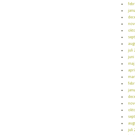
feb
jan
dec
nov
okt
sep
aug
juli
juni
maj
apri
mar
feb
jan
dec
nov
okt
sep
aug
juli