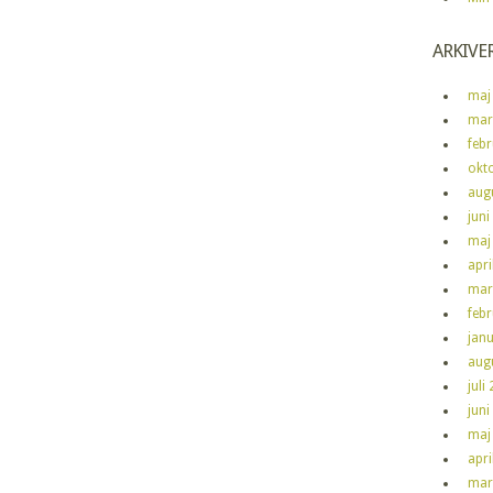
ARKIVE
maj
mar
feb
okt
aug
juni
maj
apri
mar
feb
jan
aug
juli
juni
maj
apri
mar