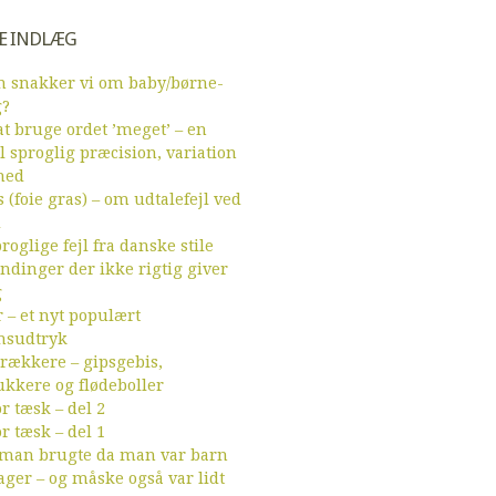
E INDLÆG
 snakker vi om baby/børne-
g?
t bruge ordet ’meget’ – en
l sproglig præcision, variation
hed
 (foie gras) – om udtalefejl ved
d
roglige fejl fra danske stile
endinger der ikke rigtig giver
g
r – et nyt populært
sudtryk
ækkere – gipsgebis,
ukkere og flødeboller
r tæsk – del 2
r tæsk – del 1
 man brugte da man var barn
ager – og måske også var lidt