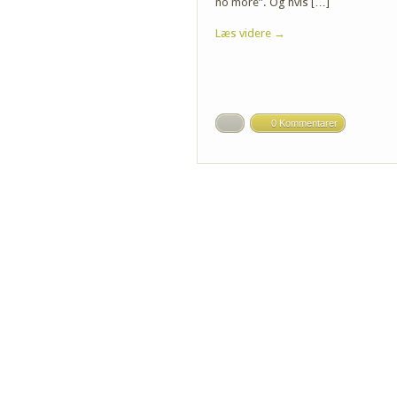
no more”. Og hvis […]
Læs videre →
0 Kommentarer