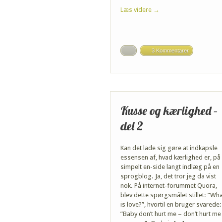
Læs videre →
3 Kommentarer
Kusse og kærlighed –
del 2
Kan det lade sig gøre at indkapsle
essensen af, hvad kærlighed er, på 
simpelt en-side langt indlæg på en
sprogblog. Ja, det tror jeg da vist
nok. På internet-forummet Quora,
blev dette spørgsmålet stillet: ”Wh
is love?”, hvortil en bruger svarede:
”Baby don’t hurt me – don’t hurt me