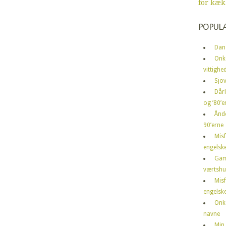
for kæk
POPUL
Dan
Onk
vittighe
Sjov
Dårl
og ’80’er
Ånd
90’erne
Mis
engelske
Gam
værtshu
Mis
engelske
Onk
navne
Min 