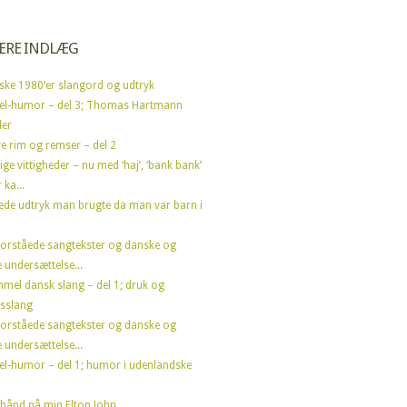
ÆRE INDLÆG
ske 1980’er slangord og udtryk
el-humor – del 3; Thomas Hartmann
der
e rim og remser – del 2
ige vittigheder – nu med ‘haj’, ‘bank bank’
 ka...
ede udtryk man brugte da man var barn i
forståede sangtekster og danske og
 undersættelse...
mel dansk slang – del 1; druk og
sslang
forståede sangtekster og danske og
 undersættelse...
el-humor – del 1; humor i udenlandske
hånd på min Elton John