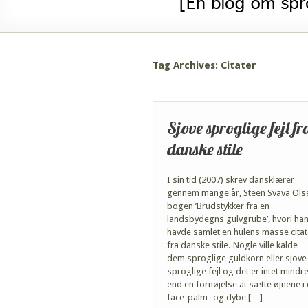
Tag Archives: Citater
Sjove sproglige fejl fr
danske stile
I sin tid (2007) skrev dansklærer
gennem mange år, Steen Svava Ols
bogen ’Brudstykker fra en
landsbydegns gulvgrube’, hvori ha
havde samlet en hulens masse citat
fra danske stile. Nogle ville kalde
dem sproglige guldkorn eller sjove
sproglige fejl og det er intet mindr
end en fornøjelse at sætte øjnene i
face-palm- og dybe […]