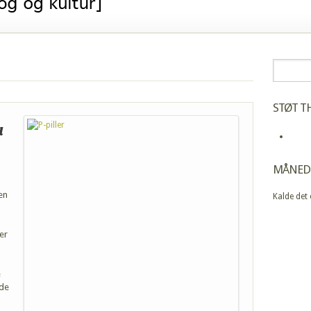
STØT TH
a
MÅNED
en
Kalde det
n
er
e
 de