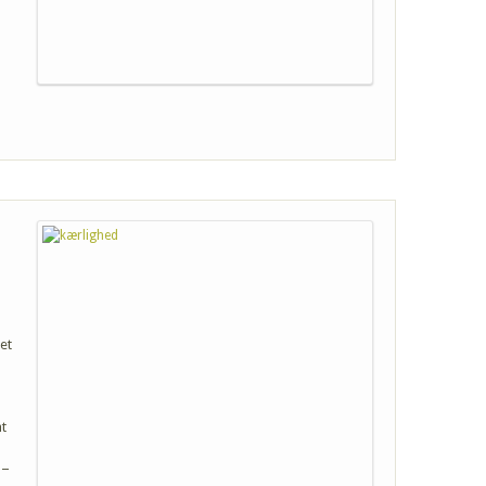
et
at
 –