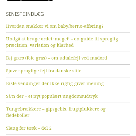
SENESTE INDLÆG
Hvordan snakker vi om baby/børne-afføring?
Undgå at bruge ordet ’meget’ – en guide til sproglig
præcision, variation og klarhed
Føj græs (foie gras) – om udtalefejl ved madord
Sjove sproglige fejl fra danske stile
Faste vendinger der ikke rigtig giver mening
Så’n der – et nyt populært ungdomsudtryk
Tungebrækkere – gipsgebis, frugtplukkere og
flødeboller
Slang for tæsk – del 2