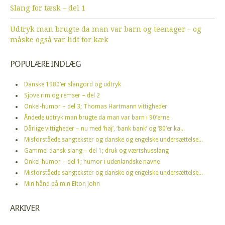
Slang for tæsk – del 1
Udtryk man brugte da man var barn og teenager – og
måske også var lidt for kæk
POPULÆRE INDLÆG
Danske 1980’er slangord og udtryk
Sjove rim og remser – del 2
Onkel-humor – del 3; Thomas Hartmann vittigheder
Åndede udtryk man brugte da man var barn i 90’erne
Dårlige vittigheder – nu med ‘haj’, ‘bank bank’ og ’80’er ka...
Misforståede sangtekster og danske og engelske undersættelse...
Gammel dansk slang – del 1; druk og værtshusslang
Onkel-humor – del 1; humor i udenlandske navne
Misforståede sangtekster og danske og engelske undersættelse...
Min hånd på min Elton John
ARKIVER