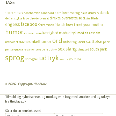
TAGS
dansk
børn
børnesprog
1980'er
1990'er
Anchorman
bandeord
claus
danmark
direkte oversættelse
det' et stykke kage
direkte oversat
Ekstra Bladet
facebook
engelsk
friends
how i met your mother
film
fransk
humor
kærlighed
madudtryk
med alt respekt
internet
ironi
ord
oversættelse
onkelhumor
navne
ordsprog
natholdet
penis
sex
slang
south park
quora
per se
reklamer
seksuelle udtryk
slangord
sprog
udtryk
sprogfejl
youtube
vsauce
© 2026. Copyright: TheBlaze.
Tilmeld dig nyhedsbrevet og modtag en e-bog med smækre ord og udtryk
fra theblaze.dk
Så er du en snuskebasse!