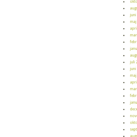
okt
aug
juni
maj
apri
mar
feb
jan
aug
juli
juni
maj
apri
mar
feb
jan
dec
nov
okt
sep
aug