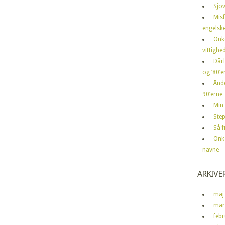
Sjov
Mis
engelske
Onk
vittighe
Dårl
og ’80’er
Ånd
90’erne
Min 
Step
Så 
Onk
navne
ARKIVE
maj
mar
feb