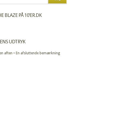
E BLAZE PÅ 10’ER.DK
ENS UDTRYK
 en aften • En afsluttende bemærkning