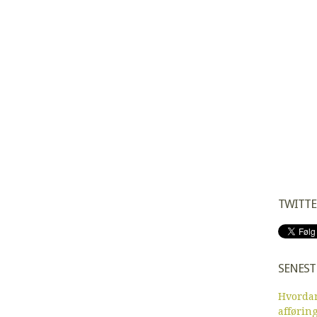
TWITTE
SENEST
Hvordan
afførin