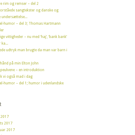
e rim og remser – del 2
forståede sangtekster og danske og
 undersættelse...
el-humor – del 3; Thomas Hartmann
der
ige vittigheder – nu med ‘haj’, ‘bank bank’
 ka...
ede udtryk man brugte da man var barn i
hånd på min Elton John
peulvene – en introduktion
fik vi også mad i dag
el-humor – del 1; humor i udenlandske
R
 2017
ts 2017
ruar 2017