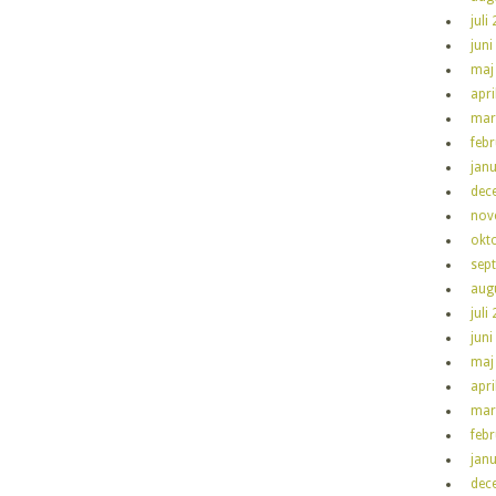
juli
juni
maj
apri
mar
feb
jan
dec
nov
okt
sep
aug
juli
juni
maj
apri
mar
feb
jan
dec