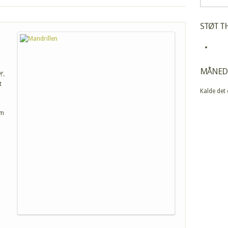
STØT TH
MÅNED
’.
t
Kalde det
em