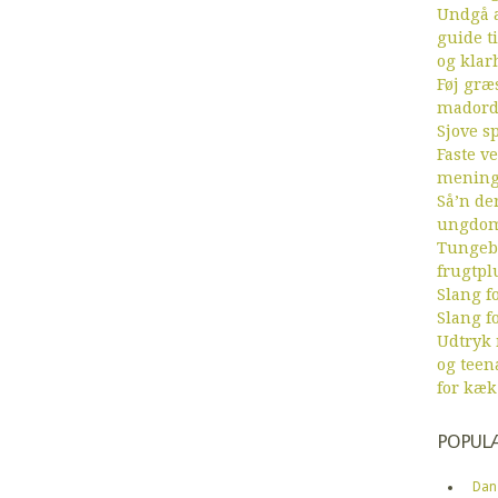
Undgå a
guide ti
og klar
Føj græs
mador
Sjove sp
Faste v
menin
Så’n de
ungdom
Tungebr
frugtpl
Slang fo
Slang fo
Udtryk
og teen
for kæk
POPUL
Dan