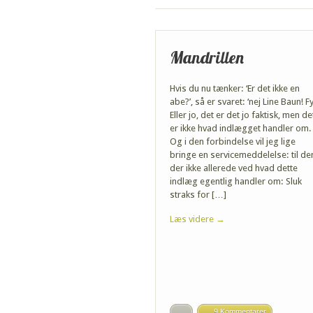
Mandrillen
Hvis du nu tænker: ‘Er det ikke en
abe?’, så er svaret: ‘nej Line Baun! Fy!
Eller jo, det er det jo faktisk, men de
er ikke hvad indlægget handler om.
Og i den forbindelse vil jeg lige
bringe en servicemeddelelse: til d
der ikke allerede ved hvad dette
indlæg egentlig handler om: Sluk
straks for […]
Læs videre →
9 Kommentarer