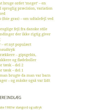
t bruge ordet ’meget’ – en
l sproglig præcision, variation
hed
 (foie gras) – om udtalefejl ved
d
roglige fejl fra danske stile
endinger der ikke rigtig giver
g
r – et nyt populært
sudtryk
ækkere – gipsgebis,
ukkere og flødeboller
r tæsk – del 2
r tæsk – del 1
 man brugte da man var barn
ager – og måske også var lidt
ÆRE INDLÆG
ske 1980’er slangord og udtryk