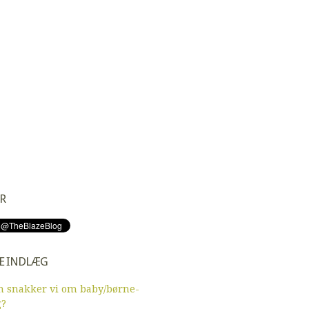
R
E INDLÆG
 snakker vi om baby/børne-
g?