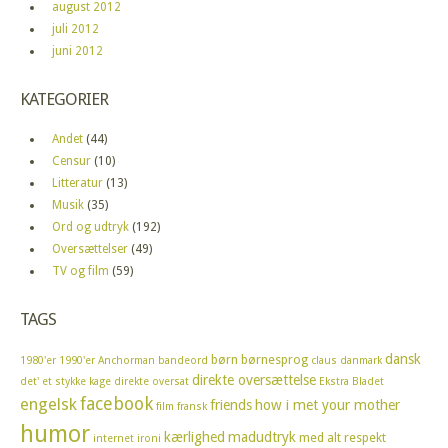
august 2012
juli 2012
juni 2012
KATEGORIER
Andet
(44)
Censur
(10)
Litteratur
(13)
Musik
(35)
Ord og udtryk
(192)
Oversættelser
(49)
TV og film
(59)
TAGS
dansk
børn
børnesprog
1980'er
1990'er
Anchorman
bandeord
claus
danmark
direkte oversættelse
det' et stykke kage
direkte oversat
Ekstra Bladet
facebook
engelsk
friends
how i met your mother
film
fransk
humor
kærlighed
madudtryk
med alt respekt
internet
ironi