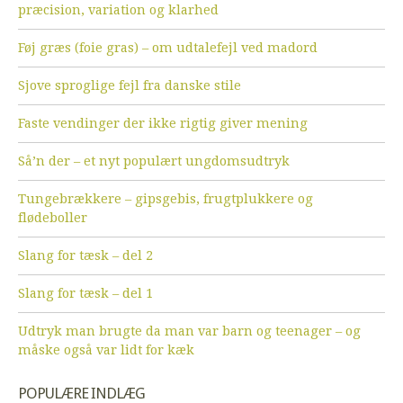
præcision, variation og klarhed
Føj græs (foie gras) – om udtalefejl ved madord
Sjove sproglige fejl fra danske stile
Faste vendinger der ikke rigtig giver mening
Så’n der – et nyt populært ungdomsudtryk
Tungebrækkere – gipsgebis, frugtplukkere og
flødeboller
Slang for tæsk – del 2
Slang for tæsk – del 1
Udtryk man brugte da man var barn og teenager – og
måske også var lidt for kæk
POPULÆRE INDLÆG