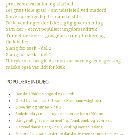
præcision, variation og klarhed
Føj græs (foie gras) – om udtalefejl ved madord
Sjove sproglige fejl fra danske stile
Faste vendinger der ikke rigtig giver mening
Så’n der – et nyt populært ungdomsudtryk
Tungebrækkere – gipsgebis, frugtplukkere og
flødeboller
Slang for tæsk – del 2
Slang for tæsk – del 1
Udtryk man brugte da man var barn og teenager – og
måske også var lidt for kæk
POPULÆRE INDLÆG
Danske 1980’er slangord og udtryk
Onkel-humor – del 3; Thomas Hartmann vittigheder
Sjove rim og remser – del 2
Åndede udtryk man brugte da man var barn i 90’erne
Dårlige vittigheder – nu med ‘haj’, ‘bank bank’ og ’80’er ka...
Gammel dansk slang – del 1; druk og værtshusslang
Misforståede sangtekster og danske og engelske undersættelse...