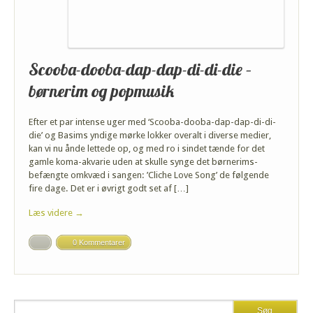
Scooba-dooba-dap-dap-di-di-die –
børnerim og popmusik
Efter et par intense uger med ‘Scooba-dooba-dap-dap-di-di-
die’ og Basims yndige mørke lokker overalt i diverse medier,
kan vi nu ånde lettede op, og med ro i sindet tænde for det
gamle koma-akvarie uden at skulle synge det børnerims-
befængte omkvæd i sangen: ’Cliche Love Song’ de følgende
fire dage. Det er i øvrigt godt set af […]
Læs videre →
0 Kommentarer