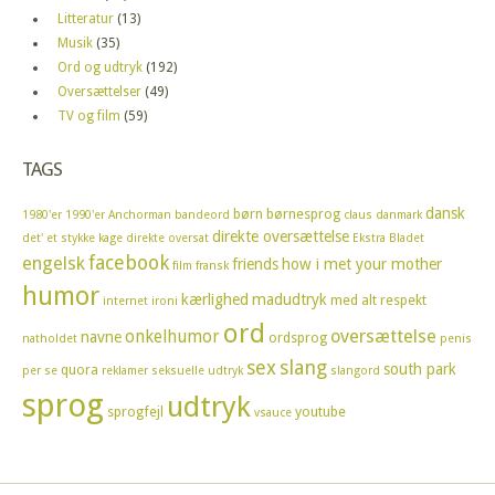
Litteratur
(13)
Musik
(35)
Ord og udtryk
(192)
Oversættelser
(49)
TV og film
(59)
TAGS
dansk
børn
børnesprog
1980'er
1990'er
Anchorman
bandeord
claus
danmark
direkte oversættelse
det' et stykke kage
direkte oversat
Ekstra Bladet
facebook
engelsk
friends
how i met your mother
film
fransk
humor
kærlighed
madudtryk
med alt respekt
internet
ironi
ord
oversættelse
onkelhumor
navne
ordsprog
natholdet
penis
sex
slang
south park
quora
per se
reklamer
seksuelle udtryk
slangord
sprog
udtryk
sprogfejl
youtube
vsauce