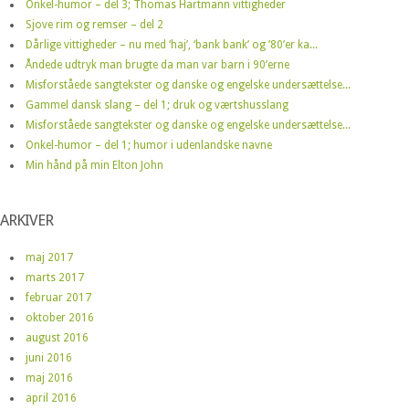
Onkel-humor – del 3; Thomas Hartmann vittigheder
Sjove rim og remser – del 2
Dårlige vittigheder – nu med ‘haj’, ‘bank bank’ og ’80’er ka...
Åndede udtryk man brugte da man var barn i 90’erne
Misforståede sangtekster og danske og engelske undersættelse...
Gammel dansk slang – del 1; druk og værtshusslang
Misforståede sangtekster og danske og engelske undersættelse...
Onkel-humor – del 1; humor i udenlandske navne
Min hånd på min Elton John
ARKIVER
maj 2017
marts 2017
februar 2017
oktober 2016
august 2016
juni 2016
maj 2016
april 2016