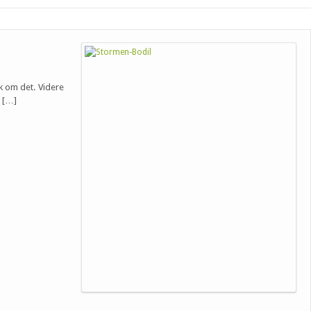
k om det. Videre
d […]