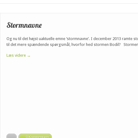
Stormnavne
Og nu til det højst uaktuelle emne ‘stormnavne’. I december 2013 ramte s
til det mere spændende spørgsmål, hvorfor hed stormen Bodil? Stormen Bo
Læs videre →
0 Kommentarer