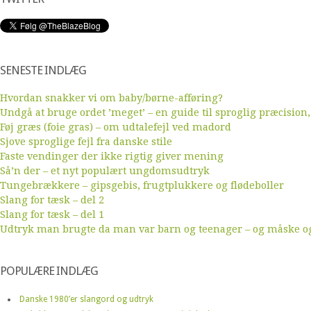
SENESTE INDLÆG
Hvordan snakker vi om baby/børne-afføring?
Undgå at bruge ordet ’meget’ – en guide til sproglig præcision,
Føj græs (foie gras) – om udtalefejl ved madord
Sjove sproglige fejl fra danske stile
Faste vendinger der ikke rigtig giver mening
Så’n der – et nyt populært ungdomsudtryk
Tungebrækkere – gipsgebis, frugtplukkere og flødeboller
Slang for tæsk – del 2
Slang for tæsk – del 1
Udtryk man brugte da man var barn og teenager – og måske ogs
POPULÆRE INDLÆG
Danske 1980’er slangord og udtryk