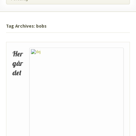
Tag Archives: bobs
Her
går
det