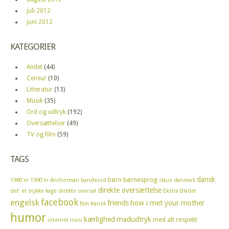
juli 2012
juni 2012
KATEGORIER
Andet
(44)
Censur
(10)
Litteratur
(13)
Musik
(35)
Ord og udtryk
(192)
Oversættelser
(49)
TV og film
(59)
TAGS
dansk
børn
børnesprog
1980'er
1990'er
Anchorman
bandeord
claus
danmark
direkte oversættelse
det' et stykke kage
direkte oversat
Ekstra Bladet
facebook
engelsk
friends
how i met your mother
film
fransk
humor
kærlighed
madudtryk
med alt respekt
internet
ironi