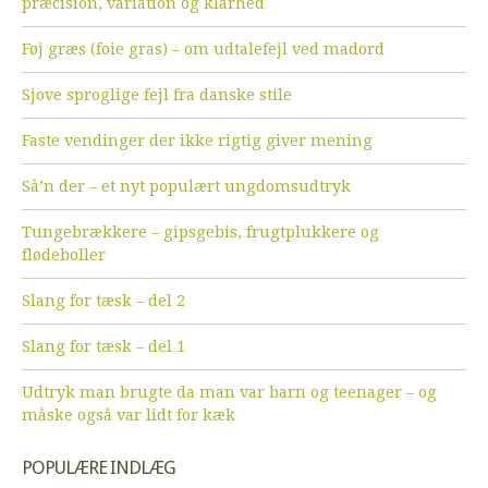
præcision, variation og klarhed
Føj græs (foie gras) – om udtalefejl ved madord
Sjove sproglige fejl fra danske stile
Faste vendinger der ikke rigtig giver mening
Så’n der – et nyt populært ungdomsudtryk
Tungebrækkere – gipsgebis, frugtplukkere og
flødeboller
Slang for tæsk – del 2
Slang for tæsk – del 1
Udtryk man brugte da man var barn og teenager – og
måske også var lidt for kæk
POPULÆRE INDLÆG