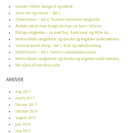
Danske 1980’er slangord og udtryk
Sjove rim og remser – del 2
Onkel-humor – del 3; Thomas Hartmann vittigheder
Åndede udtryk man brugte da man var barn i 90’erne
Dårlige vittigheder – nu med ‘haj’, ‘bank bank’ og ’80’er ka...
Misforståede sangtekster og danske og engelske undersættelse...
Gammel dansk slang – del 1; druk og værtshusslang
Onkel-humor – del 1; humor i udenlandske navne
Misforståede sangtekster og danske og engelske undersættelse...
Min hånd på min Elton John
ARKIVER
maj 2017
marts 2017
februar 2017
oktober 2016
august 2016
juni 2016
maj 2016