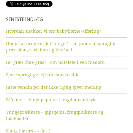
SENESTE INDLÆG
Hvordan snakker vi om baby/børne-afføring?
Undgå at bruge ordet ’meget’ – en guide til sproglig
præcision, variation og klarhed
Føj græs (foie gras) – om udtalefejl ved madord
Sjove sproglige fejl fra danske stile
Faste vendinger der ikke rigtig giver mening
Så’n der – et nyt populært ungdomsudtryk
Tungebrækkere – gipsgebis, frugtplukkere og
flødeboller
Slang for tæsk – del 2