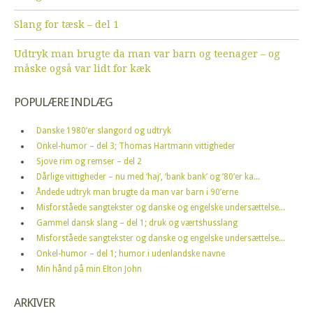
Slang for tæsk – del 1
Udtryk man brugte da man var barn og teenager – og
måske også var lidt for kæk
POPULÆRE INDLÆG
Danske 1980’er slangord og udtryk
Onkel-humor – del 3; Thomas Hartmann vittigheder
Sjove rim og remser – del 2
Dårlige vittigheder – nu med ‘haj’, ‘bank bank’ og ’80’er ka...
Åndede udtryk man brugte da man var barn i 90’erne
Misforståede sangtekster og danske og engelske undersættelse...
Gammel dansk slang – del 1; druk og værtshusslang
Misforståede sangtekster og danske og engelske undersættelse...
Onkel-humor – del 1; humor i udenlandske navne
Min hånd på min Elton John
ARKIVER