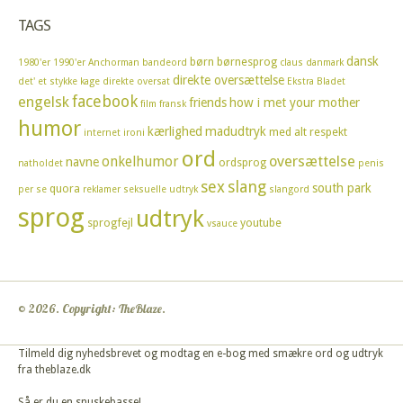
TAGS
dansk
børn
børnesprog
1980'er
1990'er
Anchorman
bandeord
claus
danmark
direkte oversættelse
det' et stykke kage
direkte oversat
Ekstra Bladet
facebook
engelsk
friends
how i met your mother
film
fransk
humor
kærlighed
madudtryk
med alt respekt
internet
ironi
ord
oversættelse
onkelhumor
navne
ordsprog
natholdet
penis
sex
slang
south park
quora
per se
reklamer
seksuelle udtryk
slangord
sprog
udtryk
sprogfejl
youtube
vsauce
© 2026. Copyright: TheBlaze.
Tilmeld dig nyhedsbrevet og modtag en e-bog med smækre ord og udtryk
fra theblaze.dk
Så er du en snuskebasse!