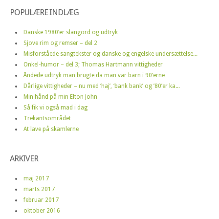
POPULÆRE INDLÆG
Danske 1980’er slangord og udtryk
Sjove rim og remser – del 2
Misforståede sangtekster og danske og engelske undersættelse...
Onkel-humor – del 3; Thomas Hartmann vittigheder
Åndede udtryk man brugte da man var barn i 90’erne
Dårlige vittigheder – nu med ‘haj’, ‘bank bank’ og ’80’er ka...
Min hånd på min Elton John
Så fik vi også mad i dag
Trekantsområdet
At lave på skamlerne
ARKIVER
maj 2017
marts 2017
februar 2017
oktober 2016