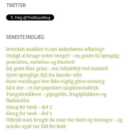
TWITTER
SENESTE INDLÆG
Hvordan snakker vi om baby/børne-afføring?
Undgå at bruge ordet ’meget’ – en guide til sproglig
præcision, variation og klarhed
Føj græs (foie gras) – om udtalefejl ved madord
Sjove sproglige fejl fra danske stile
Faste vendinger der ikke rigtig giver mening
Så’n der – et nyt populært ungdomsudtryk
Tungebrækkere – gipsgebis, frugtplukkere og
flødeboller
Slang for tæsk – del 2
Slang for tæsk – del 1
Udtryk man brugte da man var barn og teenager – og
måske også var lidt for kæk