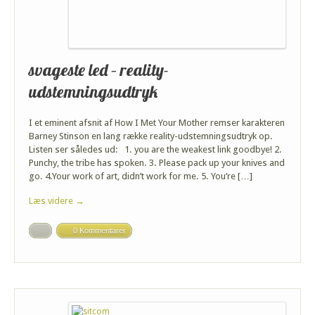
svageste led – reality-
udstemningsudtryk
I et eminent afsnit af How I Met Your Mother remser karakteren
Barney Stinson en lang række reality-udstemningsudtryk op.
Listen ser således ud: 1. you are the weakest link goodbye! 2.
Punchy, the tribe has spoken. 3. Please pack up your knives and
go. 4.Your work of art, didn’t work for me. 5. You’re […]
Læs videre →
0 Kommentarer