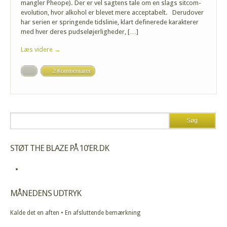
mangler Pheope). Der er vel sagtens tale om en slags sitcom-
evolution, hvor alkohol er blevet mere acceptabelt. Derudover
har serien er springende tidslinie, klart definerede karakterer
med hver deres pudseløjerligheder, […]
Læs videre →
2 Kommentarer
STØT THE BLAZE PÅ 10’ER.DK
MÅNEDENS UDTRYK
Kalde det en aften • En afsluttende bemærkning