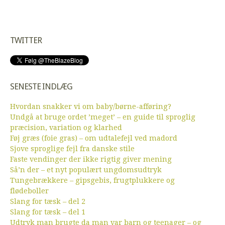
TWITTER
SENESTE INDLÆG
Hvordan snakker vi om baby/børne-afføring?
Undgå at bruge ordet ’meget’ – en guide til sproglig
præcision, variation og klarhed
Føj græs (foie gras) – om udtalefejl ved madord
Sjove sproglige fejl fra danske stile
Faste vendinger der ikke rigtig giver mening
Så’n der – et nyt populært ungdomsudtryk
Tungebrækkere – gipsgebis, frugtplukkere og
flødeboller
Slang for tæsk – del 2
Slang for tæsk – del 1
Udtryk man brugte da man var barn og teenager – og