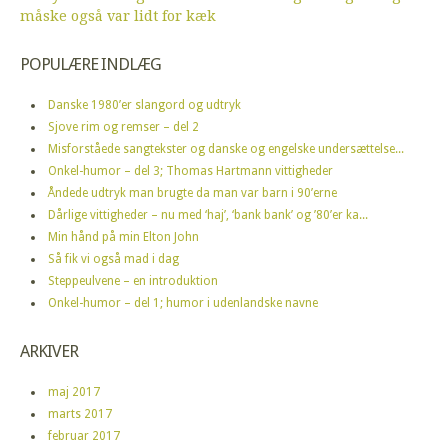
måske også var lidt for kæk
POPULÆRE INDLÆG
Danske 1980’er slangord og udtryk
Sjove rim og remser – del 2
Misforståede sangtekster og danske og engelske undersættelse...
Onkel-humor – del 3; Thomas Hartmann vittigheder
Åndede udtryk man brugte da man var barn i 90’erne
Dårlige vittigheder – nu med ‘haj’, ‘bank bank’ og ’80’er ka...
Min hånd på min Elton John
Så fik vi også mad i dag
Steppeulvene – en introduktion
Onkel-humor – del 1; humor i udenlandske navne
ARKIVER
maj 2017
marts 2017
februar 2017