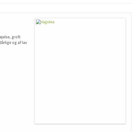
øjelse, groft
dårlige og af lav