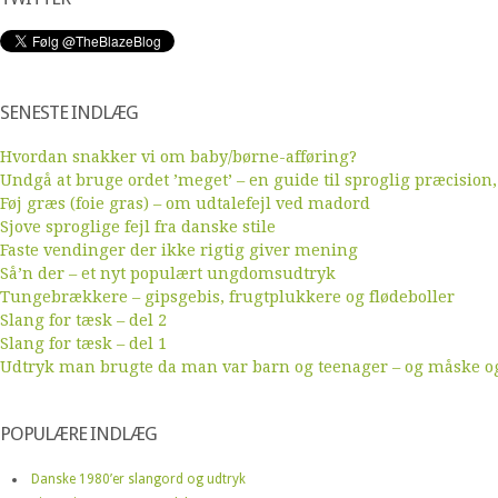
SENESTE INDLÆG
Hvordan snakker vi om baby/børne-afføring?
Undgå at bruge ordet ’meget’ – en guide til sproglig præcision,
Føj græs (foie gras) – om udtalefejl ved madord
Sjove sproglige fejl fra danske stile
Faste vendinger der ikke rigtig giver mening
Så’n der – et nyt populært ungdomsudtryk
Tungebrækkere – gipsgebis, frugtplukkere og flødeboller
Slang for tæsk – del 2
Slang for tæsk – del 1
Udtryk man brugte da man var barn og teenager – og måske ogs
POPULÆRE INDLÆG
Danske 1980’er slangord og udtryk