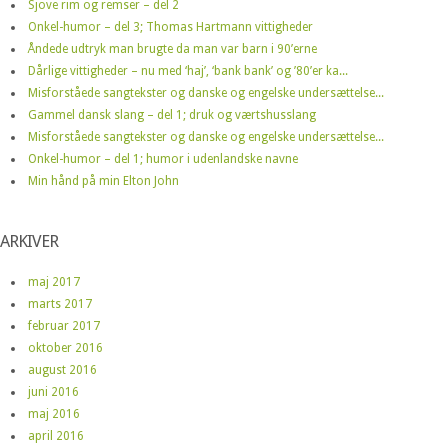
Sjove rim og remser – del 2
Onkel-humor – del 3; Thomas Hartmann vittigheder
Åndede udtryk man brugte da man var barn i 90’erne
Dårlige vittigheder – nu med ‘haj’, ‘bank bank’ og ’80’er ka...
Misforståede sangtekster og danske og engelske undersættelse...
Gammel dansk slang – del 1; druk og værtshusslang
Misforståede sangtekster og danske og engelske undersættelse...
Onkel-humor – del 1; humor i udenlandske navne
Min hånd på min Elton John
ARKIVER
maj 2017
marts 2017
februar 2017
oktober 2016
august 2016
juni 2016
maj 2016
april 2016